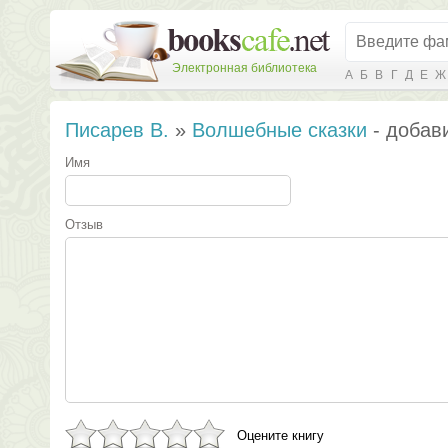
Электронная библиотека
А
Б
В
Г
Д
Е
Ж
Писарев В.
»
Волшебные сказки
- добав
Имя
Отзыв
Оцените книгу