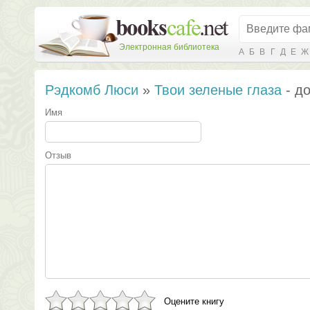
Электронная библиотека
А
Б
В
Г
Д
Е
Ж
Рэдкомб Люси
»
Твои зеленые глаза
- д
Имя
Отзыв
Оцените книгу