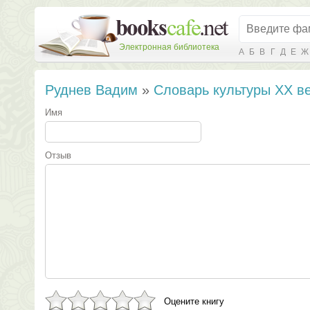
Электронная библиотека
А
Б
В
Г
Д
Е
Ж
Руднев Вадим
»
Словарь культуры XX в
Имя
Отзыв
Оцените книгу