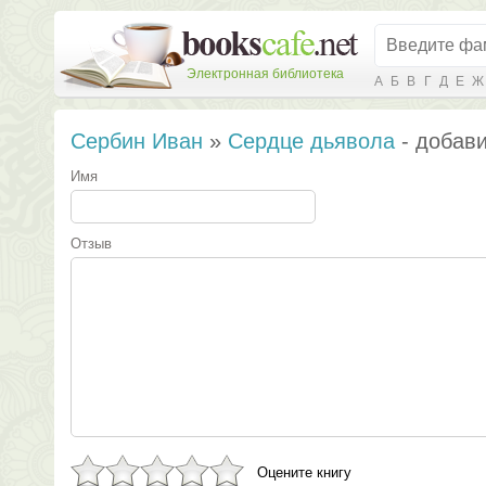
Электронная библиотека
А
Б
В
Г
Д
Е
Ж
Сербин Иван
»
Сердце дьявола
- добави
Имя
Отзыв
Оцените книгу