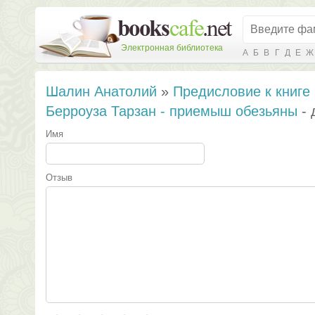
Электронная библиотека
А
Б
В
Г
Д
Е
Ж
Шалин Анатолий
»
Предисловие к книге
Берроуза Тарзан - приемыш обезьяны
- 
Имя
Отзыв