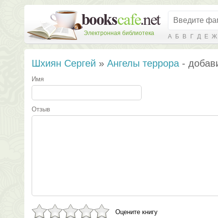
Электронная библиотека
А
Б
В
Г
Д
Е
Ж
Шхиян Сергей
»
Ангелы террора
- добав
Имя
Отзыв
Оцените книгу