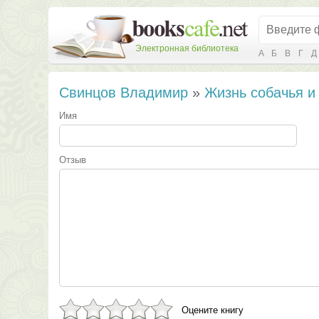
Электронная библиотека
А
Б
В
Г
Д
Свинцов Владимир
»
Жизнь собачья и
Имя
Отзыв
Оцените книгу