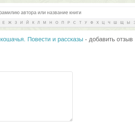
Е
Ж
З
И
Й
К
Л
М
Н
О
П
Р
С
Т
У
Ф
Х
Ц
Ч
Ш
Щ
Ы
 кошачья. Повести и рассказы
- добавить отзыв