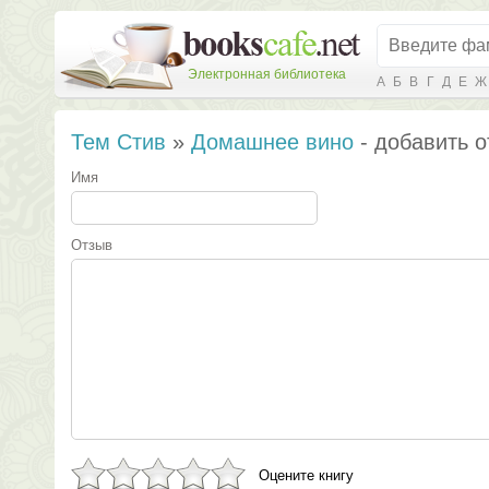
Электронная библиотека
А
Б
В
Г
Д
Е
Ж
Тем Стив
»
Домашнее вино
- добавить о
Имя
Отзыв
Оцените книгу