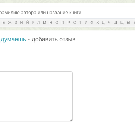
Е
Ж
З
И
Й
К
Л
М
Н
О
П
Р
С
Т
У
Ф
Х
Ц
Ч
Ш
Щ
Ы
ы думаешь
- добавить отзыв