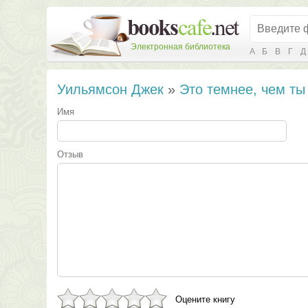
Электронная библиотека
А
Б
В
Г
Д
Уильямсон Джек
»
Это темнее, чем т
Имя
Отзыв
Оцените книгу