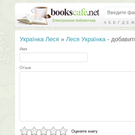
Электронная библиотека
А
Б
В
Г
Д
Е
Ж
Українка Леся
»
Леся Українка
- добавит
Имя
Отзыв
Оцените книгу