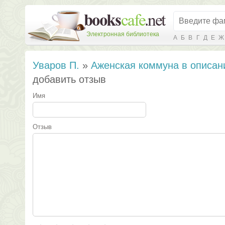
Электронная библиотека
А
Б
В
Г
Д
Е
Ж
Уваров П.
»
Аженская коммуна в описан
добавить отзыв
Имя
Отзыв