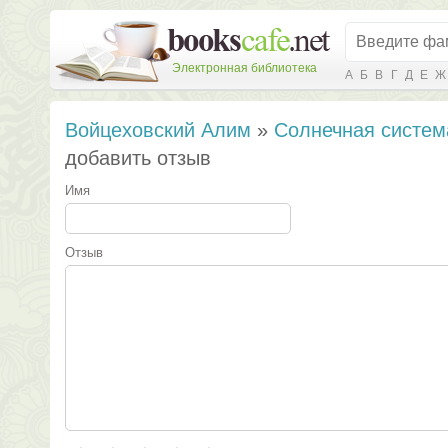
Электронная библиотека
А
Б
В
Г
Д
Е
Ж
Войцеховский Алим
»
Солнечная систем
добавить отзыв
Имя
Отзыв