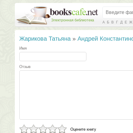
Электронная библиотека
А
Б
В
Г
Д
Е
Ж
Жарикова Татьяна
»
Андрей Константин
Имя
Отзыв
Оцените книгу