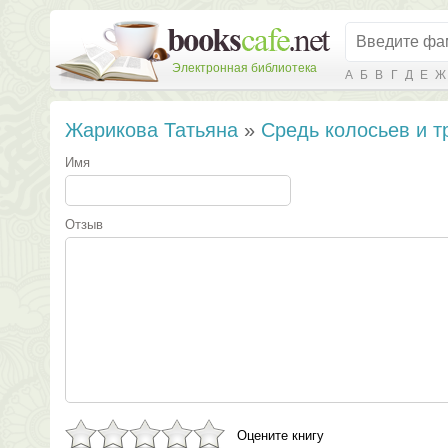
Электронная библиотека
А
Б
В
Г
Д
Е
Ж
Жарикова Татьяна
»
Средь колосьев и т
Имя
Отзыв
Оцените книгу