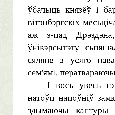
ўбачыць князёў i ба
вiтэнбэргскiх месьцiч
аж з-пад Дрэздэна,
ўнiвэрсытэту сьпяша
сяляне з усяго нава
сем'ямi, ператвараючы 
I вось увесь гэты
натоўп напоўнiў зам
здымаючы каптуры 