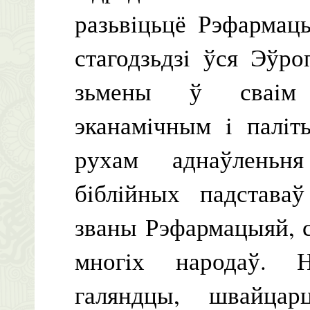
разьвiцьцё Рэфармац
стагодзьдзi ўся Эўр
зьмены ў сваiм 
эканамiчным i палiт
рухам аднаўленьн
бiблiйных падставаў
званы Рэфармацыяй, с
многiх народаў. 
галяндцы, швайца