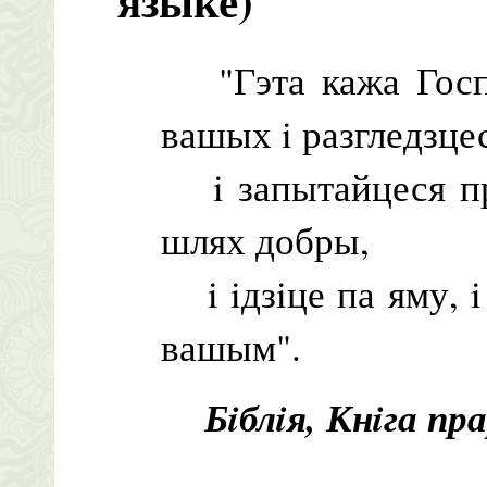
языке)
"Гэта кажа Госпа
вашых i разгледзце
i запытайцеся пра
шлях добры,
i iдзiце па яму, 
вашым".
Бiблiя, Кнiга пра