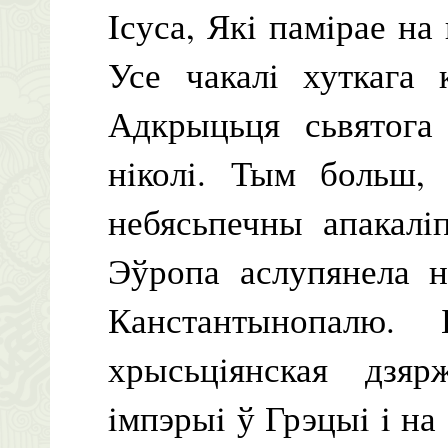
Iсуса, Якi памiрае н
Усе чакалi хуткага 
Адкрыцьця сьвятога
нiколi. Тым больш,
небясьпечны апакалi
Эўропа аслупянела н
Канстантынопалю.
хрысьцiянская дзяр
iмпэрыi ў Грэцыi i на