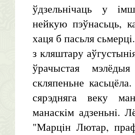
ўдзельнiчаць у iм
нейкую пэўнасьць, к
хаця б пасьля сьмерцi
з кляштару аўгустынi
ўрачыстая мэлёдыя
скляпеньне касьцёла
сярэдняга веку ма
манаскiм адзеньнi. Л
"Марцiн Лютар, праф