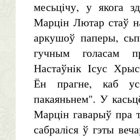
месьцiчу, у якога 
Марцiн Лютар стаў н
аркушоў паперы, сьп
гучным голасам п
Настаўнiк Iсус Хрыс
Ён прагне, каб у
пакаяньнем". У касьц
Марцiн гаварыў пра 
сабралiся ў гэты веч