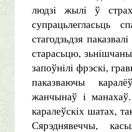
людзi жылi ў страх
супрацьлегласьць с
стагодзьдзя паказвал
старасьцю, зьнiшчан
запоўнiлi фрэскi, гра
паказваючы карал
жанчынаў i манахаў.
каралеўскiх шатах, т
Сярэднявеччы, кась