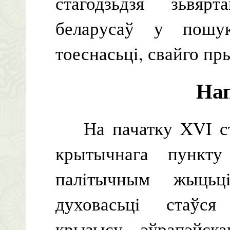
стагодзьдзя зьвяр
беларусаў у пошук
тоеснасьцi, свайго пры
Нап
На пачатку XVI ста
крытычнага пункт
палiтычным жыцьц
духовасьцi стаўс
крызысу эўрапэйска