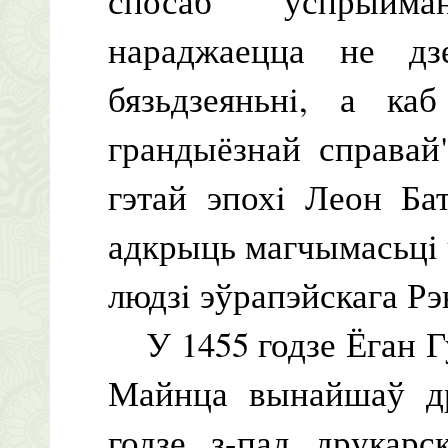
спосаб успрыйма
нараджаецца не дз
бязьдзеяньнi, а ка
грандыёзнай справай
гэтай эпохi Леон Ба
адкрыць магчымасьцi 
людзi эўрапэйскага Рэ
У 1455 годзе Ёган Гу
Майнца вынайшаў др
годзе з-пад друкар