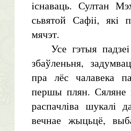
iснаваць. Султан Мэ
сьвятой Сафii, якi 
мячэт.
Усе гэтыя падзеi 
збаўленьня, задумва
пра лёс чалавека па
першы плян. Сяляне 
распачлiва шукалi д
вечнае жыцьцё, выб