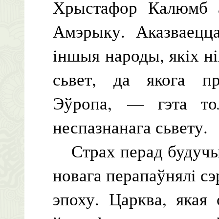
Хрыстафор Калюмб 
Амэрыку. Аказваецца
iншыя народы, якiх нi
сьвет, да якога пр
Эўропа, — гэта тол
неспазнанага сьвету.
Страх перад будучын
новага перапаўнялi сэ
эпоху. Царква, якая