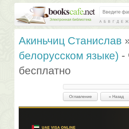
Электронная библиотека
А
Б
В
Г
Д
Е
Ж
Акиньчиц Станислав
белорусском языке)
-
бесплатно
Оглавление
« Назад