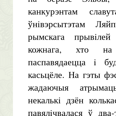
канкурэнтам славу
ўнiвэрсытэтам Ля
рымскага прывiлей
кожнага, хто на
паспавядаецца i б
касьцёле. На гэты фэс
жадаючыя атрымац
некалькi дзён кольк
павялiчвалася ў два