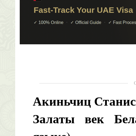
Акиньчиц Станис
Залаты век Бела