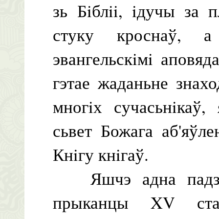
зь Бiблii, iдучы за 
стуку кроснаў, а
эвангельскiмi аповяда
гэтае жаданьне знах
многiх сучасьнiкаў,
сьвет Божага аб'яўле
Кнiгу кнiгаў.
Яшчэ адна падзея
прыканцы XV стаг