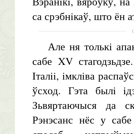
Вэранiкi, вяроўку, на
са срэбнiкаў, што ён 
Але ня толькi апака
сабе XV стагодзьдзе
Iталii, iмклiва распаў
ўсход. Гэта былi iд
Зьвяртаючыся да ск
Рэнэсанс нёс у саб