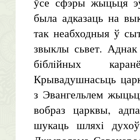
ўсе сфэры жыцьця эў
была адказаць на вы
так неабходныя ў сы
звыклы сьвет. Аднак
бiблiйных кара
Крывадушнасьць царк
з Эвангельлем жыцьц
вобраз царквы, адп
шукаць шляхi духоў