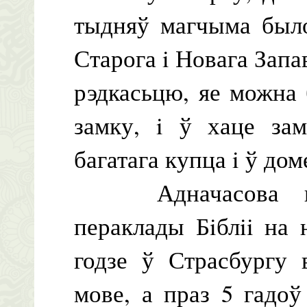
тыдняў магчыма было
Старога i Новага Запа
рэдкасьцю, яе можна
замку, i ў хаце зам
багатага купца i ў дом
Адначасова паўс
пераклады Бiблii на
годзе ў Страсбургу 
мове, а праз 5 гадоў