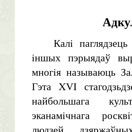
Адку
Калi паглядзець н
iншых пэрыядаў выр
многiя называюць За
Гэта XVI стагодзьдз
найбольшага культу
эканамiчнага роскв
людзей, дзяржаўн