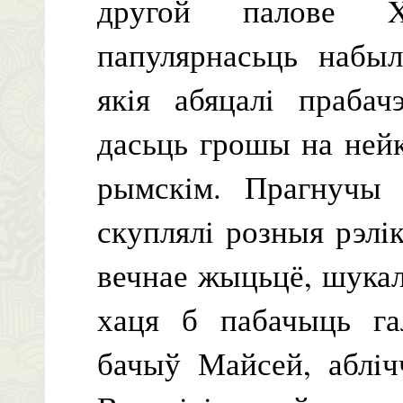
другой палове X
папулярнасьць набыл
якiя абяцалi прабач
дасьць грошы на ней
рымскiм. Прагнучы 
скуплялi розныя рэлiкв
вечнае жыцьцё, шукал
хаця б пабачыць гал
бачыў Майсей, аблiч