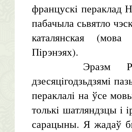
францускi пераклад Н
пабачыла сьвятло чэска
каталянская (мов
Пiрэнэях).
Эразм Ратэрд
дзесяцiгодзьдзямi паз
пераклалi на ўсе мовы
толькi шатляндзцы i i
сарацыны. Я жадаў б