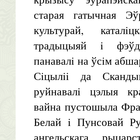
старая гатычная Эўр
культурай, каталi
традыцыяй i фэўда
панавалi на ўсiм абша
Сiцылii да Сканды
руйнавалi цэлыя кр
вайна пустошыла Фра
Белай i Пунсовай Р
ангельскага рыцар