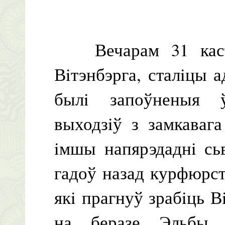
Вечарам 31 кастр
Вiтэнбэрга, сталiцы а
былi запоўненыя 
выходзiў з замкаваг
iмшы напярэдаднi сь
гадоў назад курфюрс
якi прагнуў зрабiць В
на беразе Эльбы, 