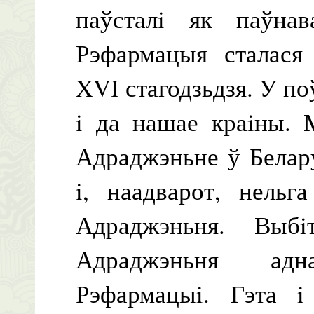
паўсталi як паўнав
Рэфармацыя сталася 
XVI стагодзьдзя. У по
i да нашае краiны.
Адраджэньне ў Белар
i, наадварот, нельг
Адраджэньня. Выбi
Адраджэньня адн
Рэфармацыi. Гэта i