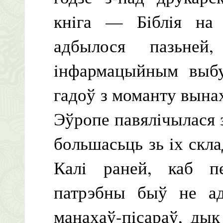
кнiга — Бiблiя на 
адбылося пазьней
iнфармацыйным выбух
гадоў з моманту вынах
Эўропе павялiчылася з
большасьць зь iх скла
Калi раней, каб пе
патрэбны быў не ад
манахаў-пiсараў, дык