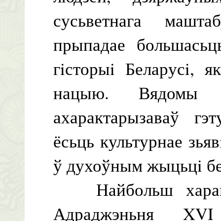
сусьветнага машт
прыпадае большасьц
гiсторыi Беларусi, я
нацыю. Вядомы г
ахарактарызаваў гэ
ёсьць культурнае зья
ў духоўным жыцьцi бе
Найбольш характэ
Адраджэньня XVI 