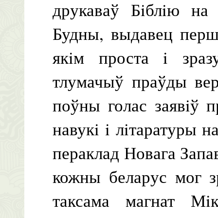
друкаваў Бiблiю на
Будны, выдавец перша
якiм проста i зраз
тлумачыў праўды веры
поўны голас заявiў п
навукi i лiтаратуры н
пераклад Новага Запа
кожны беларус мог з
таксама магнат Мiк