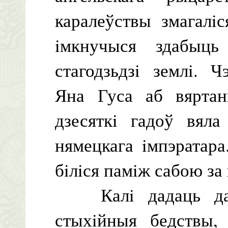
каралеўствы змагалi
iмкнучыся здабыц
стагодзьдзi землi. 
Яна Гуса аб вяртан
дзесяткi гадоў вяла
нямецкага iмпэратара
бiлiся памiж сабою за
Калi дадаць да г
стыхiйныя бедствы, 