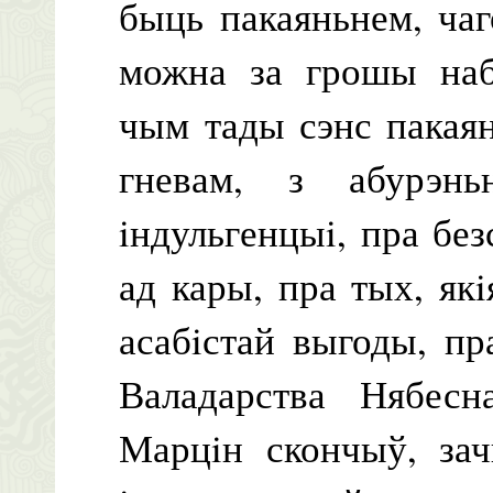
быць пакаяньнем, чаг
можна за грошы наб
чым тады сэнс пакая
гневам, з абурэн
iндульгенцыi, пра бе
ад кары, пра тых, як
асабiстай выгоды, п
Валадарства Нябесн
Марцiн скончыў, зач