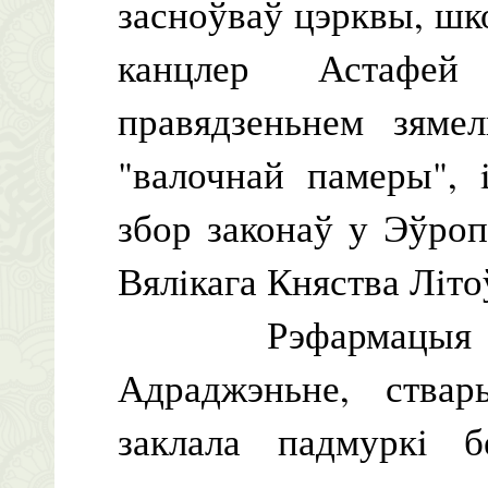
засноўваў цэрквы, шко
канцлер Астафей
правядзеньнем зяме
"валочнай памеры", 
збор законаў у Эўро
Вялiкага Княства Лiто
Рэфармацыя ўкш
Адраджэньне, ствар
заклала падмуркi 