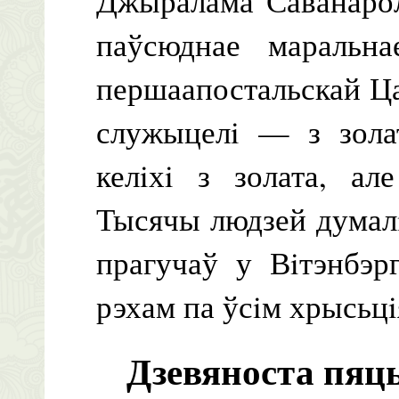
Джыралама Саванарол
паўсюднае маральна
першаапостальскай Цар
служыцелi — з зола
келiхi з золата, а
Тысячы людзей думалi 
прагучаў у Вiтэнбэр
рэхам па ўсiм хрысьцi
Дзевяноста пяць 