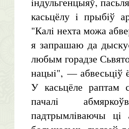
iндульгенцыяў, пасьл
касьцёлу i прыбiў а
"Калi нехта можа абве
я запрашаю да дыскусi
любым горадзе Сьвят
нацыi", — абвесьцiў ё
У касьцёле раптам с
пачалi абмярко
падтрымлiваючы цi 