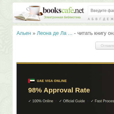
Электронная библиотека
А
Б
В
Г
Д
Е
Ж
Альен
»
Леона де Ла ...
- читать книгу о
Оглавл