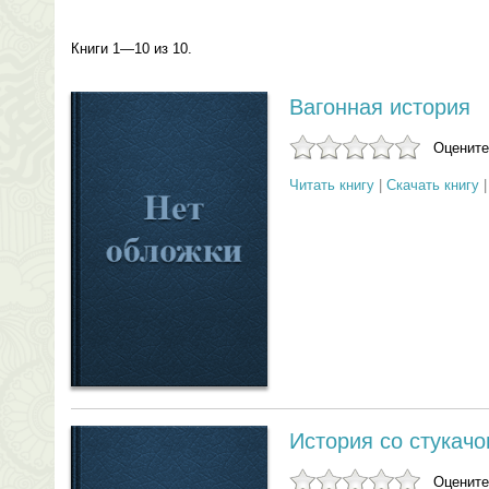
Книги 1—10 из 10.
Вагонная история
Оцените
Читать книгу
|
Скачать книгу
История со стукач
Оцените