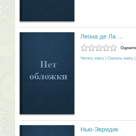
Леона де Ла ...
Оцените
Читать книгу
|
Скачать книгу
Нью-Эвридик