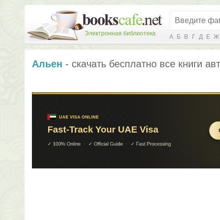
Электронная библиотека
А
Б
В
Г
Д
Е
Ж
Альен
- скачать бесплатно все книги ав