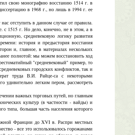
ятил свою монографию восстанию 1514 г. в
ссертацию в 1968 г., но лишь в 1994 г. ее
ас отступить в данном случае от правила.
с 1515 г. Но дело, конечно, не в этом, а в
иционную, средневековую логику развития
ремени: история и предыстория восстания
орон и, главное, в материалах нескольких
ранее полнотой: мы можем восстановить ход
рестоматийный "средневековый" пример, то
средневековых городских конфликтов, так и
ерат труда В.И. Райце-са с некоторыми
го удивительно легким пером, рассмотреть
сечении важных торговых путей, но главным
хнических культур (в частности - вайды) и
ого типа, большая часть населения которого
Южной Франции до XVI в. Распри местных
чество - все это использовалось горожанами