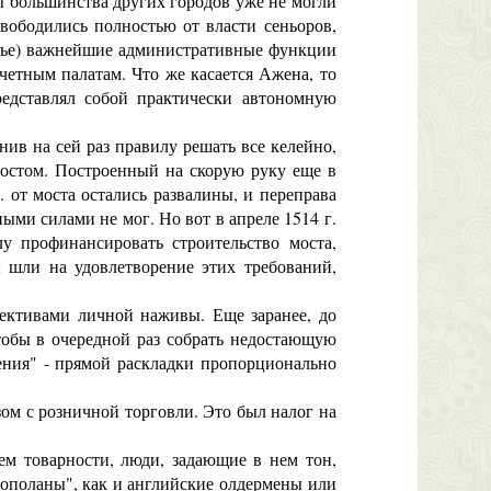
ы большинства других городов уже не могли
вободились полностью от власти сеньоров,
елье) важнейшие административные функции
четным палатам. Что же касается Ажена, то
редставлял собой практически автономную
ив на сей раз правилу решать все келейно,
мостом. Построенный на скорую руку еще в
 от моста остались развалины, и переправа
ыми силами не мог. Но вот в апреле 1514 г.
у профинансировать строительство моста,
ы шли на удовлетворение этих требований,
ктивами личной наживы. Еще заранее, до
тобы в очередной раз собрать недостающую
ения" - прямой раскладки пропорционально
ом с розничной торговли. Это был налог на
ем товарности, люди, задающие в нем тон,
 пополаны", как и английские олдермены или