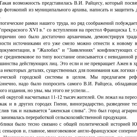
 Такая возможность представилась В.И. Райцесу, который посв
 фотокопий из муниципального архива, написать и защитить ди
.
гические рамки нашего труда, но ряд соображений побуждает н
екрасного XVI в." со вступления на престол Франциска I, т.е. 
причин оно было достаточно архаичным, демонстрируя трад
ости источниками его уже смело можно отнести к новому в
окументации, в "Жалобах" и "Заявлениях" конфликтующих ст
не средневековое по типу восстание описывается с невиданной 
ьшинства действующих лиц. Это если и не превращает Ажен в х
на некоторых деталях, существенных для понимания как логики 
итической городской системы в целом. Мы предлагаем реф
нечно, надо было попросить самого В.И. Райцеса, обладавше
о издания, но увы, мы этого не успели...
ей округой насчитывал 11-12 тысяч жителей. Он лежал на пере
как и в других городах Гиени, виноградарство, разведение те
слив так и называется "аженская слива". Это был город аграрн
бо занималась переработкой сельскохозяйственной продукции.
лики было тесно связано с общей политической историей 
сеньоров и, главное, многовековое англо-французское соперни