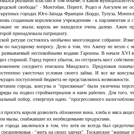
овался реальной властью в том объеме, о каком муниципалитет
ородской свободы" - Монтобан, Перигё, Родез и Ангулем не ос
В крупных городах Юго-Запада Франции (Бордо, Тулуза, Монп
новь созданным королевским учреждениям - к парламентам и с
ожане не знали; король же находился очень далеко. Ажен п
оторой принадлежала патрициату.
кой ратуше состоялось необычно многолюдное собрание. Измен
ам по насущному вопросу. Дело в том, что Ажену не везло с 
я, размываемый неспокойными водами Гаронны. В начале XVI в.
дил стороной. Город терпел убыток, но отстроить мост собственн
ожением соседнего епископа Мандского. Предложив поначал
остепенно ужесточал условия своего займа. И все же консул
текущих поступлений бюджета не представлялось возможности.
тании города, консулы и "присяжные" были увлечены перспе
дряды на подвоз стройматериалов и наем рабочих. Для того, ч
иальный побор, отвергнув идею. "прогрессивного налогооблож
просить короля дозволить обложение вина, хлеба и мяса акциз
свои мызы, снабжавшие их необходимыми продуктами.
орода заключался в том, что хотя он всегда был средоточи
 средневековья - "жить на своих харчах". Тосканские "жирные