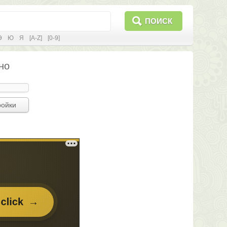
ПОИСК
Э
Ю
Я
[A-Z]
[0-9]
но
ройки