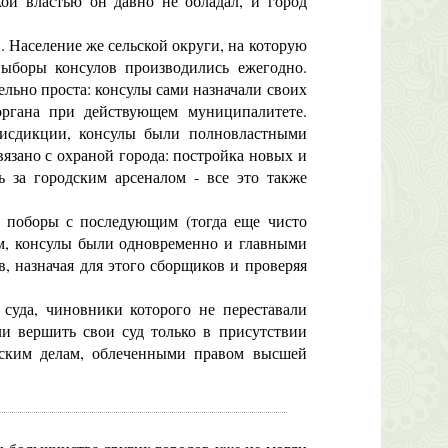
кой властью он давно не обладал, и город
. Население же сельской округи, на которую
выборы консулов производились ежегодно.
ельно проста: консулы сами назначали своих
ргана при действующем муниципалитете.
рисдикции, консулы были полновластными
язано с охраной города: постройка новых и
ь за городским арсеналом - все это также
 поборы с последующим (тогда еще чисто
ом, консулы были одновременно и главными
, назначая для этого сборщиков и проверяя
уда, чиновники которого не переставали
ли вершить свои суд только в присутствии
нским делам, облеченными правом высшей