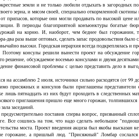
окрестные земли и не только любили отдыхать в загородных п
воего зерна, и мясом своей, специально откормленной скотины
от припасов, которые они могли продавать по высокой цене ил
озиции. В периоды благоприятной конъюнктуры богатые бюр
урожай на корню. И, наоборот, чем беднее был горожанин, 
а-два раза выше оптовых, сделать запас продовольствия было 
езвычайно высоки. Городская иерархия всегда подкреплялась и 
оэтому консулы решили вынести проект на обсуждение город
то решение, обсуждаемое восемью консулами и двумя десятками
ждение финансовой проблемы с целью представить дело в выго
на ассамблею 2 июля, источники сильно расходятся (от 99 до
мимо присяжных и консулов были приглашены представители 
же лишь пятнадцать из них будут проходить в следственных м
всякого приглашения пришло еще много горожан, толпившихся в
зала заседаний.
редусмотрительно поставив сперва вопрос, призванный сплоти
уге. Все сошлись на том, что надо сделать небольшое "подно
льства моста. Проект введения акциза был якобы высказан кем
 не горожане, а пришлый люд. "Присяжный" Ломбар сослалс