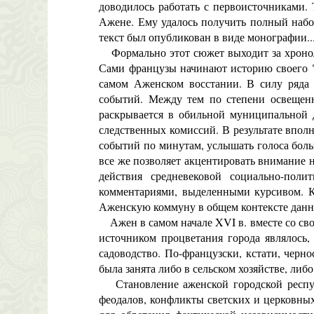
доводилось работать с первоисточниками.
Ажене. Ему удалось получить полный набор
текст был опубликован в виде монографии..
Формально этот сюжет выходит за хроноло
Сами французы начинают историю своего "пр
самом Аженском восстании. В силу ряда 
событий. Между тем по степени освещенн
раскрывается в обильной муниципальной д
следственных комиссий. В результате впол
событий по минутам, услышать голоса бол
все же позволяет акцентировать внимание 
действия средневековой социально-пол
комментариями, выделенными курсивом. Ко
Аженскую коммуну в общем контексте данног
Ажен в самом начале XVI в. вместе со сво
источником процветания города являлось, 
садоводство. По-французски, кстати, черно
была занята либо в сельском хозяйстве, ли
Становление аженской городской респуб
феодалов, конфликты светских и церковных 