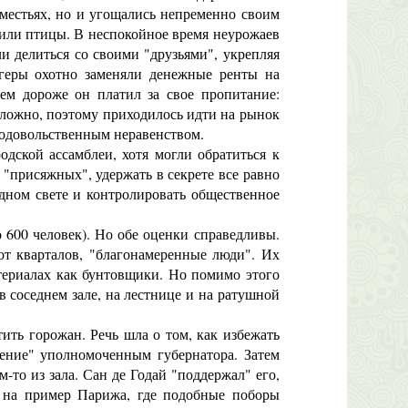
оместьях, но и угощались непременно своим
 или птицы. В неспокойное время неурожаев
и делиться со своими "друзьями", укрепляя
геры охотно заменяли денежные ренты на
тем дороже он платил за свое пропитание:
сложно, поэтому приходилось идти на рынок
продовольственным неравенством.
ской ассамблеи, хотя могли обратиться к
 "присяжных", удержать в секрете все равно
дном свете и контролировать общественное
 600 человек). Но обе оценки справедливы.
от кварталов, "благонамеренные люди". Их
атериалах как бунтовщики. Но помимо этого
 соседнем зале, на лестнице и на ратушной
ть горожан. Речь шла о том, как избежать
шение" уполномоченным губернатора. Затем
-то из зала. Сан де Годай "поддержал" его,
я на пример Парижа, где подобные поборы