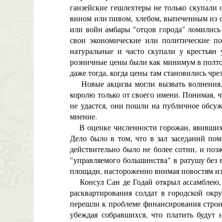
ганзейские гешлехтеры не только скупали 
вином или пивом, хлебом, выпеченным из с
или войн амбары "отцов города" ломились 
свои экономические или политические п
натуральные и часто скупали у крестьян 
розничные цены были как минимум в полтор
даже тогда, когда цены там становились чр
Новые акцизы могли вызвать волнения. П
королю только от своего имени. Понимая, ч
не удастся, они пошли на публичное обсу
мнение.
В оценке численности горожан, явившихся 
Дело было в том, что в зал заседаний по
действительно было не более сотни, и поз
"управляемого большинства" в ратушу без 
площади, настороженно внимая новостям из 
Консул Сан де Годай открыл ассамблею, п
расквартирования солдат в городской окр
перешли к проблеме финансирования строите
убеждая собравшихся, что платить будут