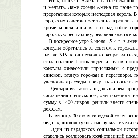
Итак, консулат Ажена в начале века польз
и мечтать. Даже соседи Ажена по "зоне г
прерогативы которых наследовал король. 
городских советов постепенно перешли к в
кроме короля иной власти над собой гор
городскую республику, реальная власть в к
В воскресное утро 2 июля 1514 г. в аженс
консулы обратились за советом к горожан
начале XIV в. он несколько раз разрушалс
стала опасной. Поток людей и грузов прохо
консулы ознакомили "присяжных" с предл
епископ, втянув горожан в переговоры, п
увеличивая расходы, прокрыть которые из 
Декларируя заботы о дальнейшем процве
соглашения с епископом, они поделили по
сумму в 1400 ливров, решили ввести спец
доходам.
В пятницу 30 июня городской совет решил 
бедных, поскольку богатые буржуа имели 
Один из парадоксов социальной истории г
старались реализовать хозяйственный идеал