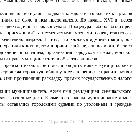
. Номинальным сеньором города оставался епископ, но ника
и членов-консулов - по два от каждого из городских кварталов
, никак не было в нем представлено. До начала XVI в. пере
ся двухгодичный срок консулата. Процедура выборов была пред
сь "присяжными" - несменяемыми членами совещательного о
ключительно широка. В том, что касалось администрации, ю
, хранили книги кутюм и привилегий, ведали всем, что было св
ование ополчением, организация городской стражи, контрол
были права муниципалитета в области финансов.
ородской казной: они могли вводить новые муниципальные
едставляя городскую общину в ее сношениях с правительств
а. Они производили раскладку прямых государственных налогов
и муниципалитета. Ажен был резиденцией сенешальского с
рать различные дела. Кроме того, члены муниципалитета мог
улы оставались городскими судьями по уголовным и гражда
Страница 2 из 14