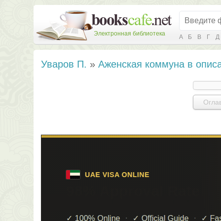
Электронная библиотека
А
Б
В
Г
Д
Уваров П.
»
Аженская коммуна в опис
Огла