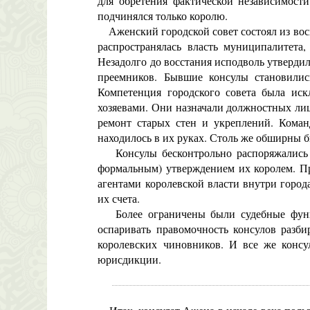
для обретения фактической независимости
подчинялся только королю.
Аженский городской совет состоял из восьм
распространялась власть муниципалитета
Незадолго до восстания исподволь утвердил
преемников. Бывшие консулы становили
Компетенция городского совета была ис
хозяевами. Они назначали должностных лиц
ремонт старых стен и укреплений. Команд
находилось в их руках. Столь же обширны 
Консулы бесконтрольно распоряжались г
формальным) утверждением их королем. Пр
агентами королевской власти внутри город
их счета.
Более ограничены были судебные функци
оспаривать правомочность консулов разби
королевских чиновников. И все же конс
юрисдикции.