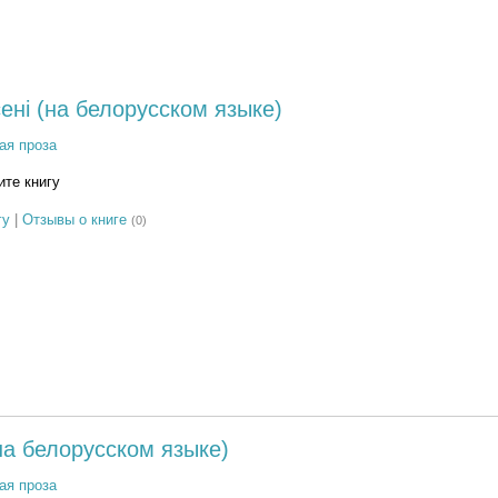
енi (на белорусском языке)
ая проза
те книгу
гу
|
Отзывы о книге
(0)
(на белорусском языке)
ая проза