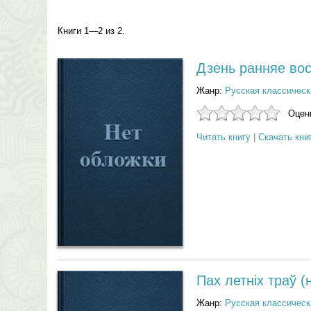
Книги 1—2 из 2.
Дзень ранняе вос
Жанр:
Русская классическ
Оцени
Читать книгу
|
Скачать кни
Пах летнiх траў 
Жанр:
Русская классическ