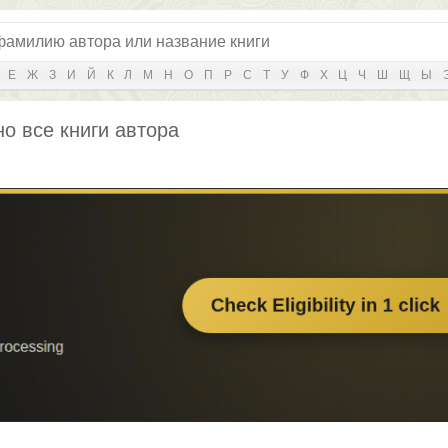
Е
Ж
З
И
Й
К
Л
М
Н
О
П
Р
С
Т
У
Ф
Х
Ц
Ч
Ш
Щ
Ы
но все книги автора