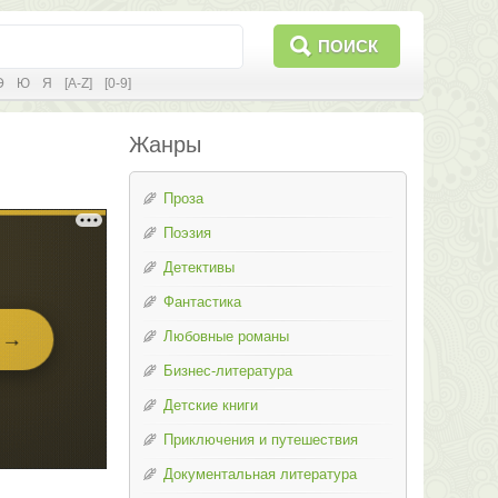
ПОИСК
Э
Ю
Я
[A-Z]
[0-9]
Жанры
Проза
Поэзия
Детективы
Фантастика
Любовные романы
Бизнес-литература
Детские книги
Приключения и путешествия
Документальная литература