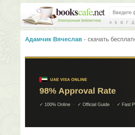
Электронная библиотека
А
Б
В
Г
Д
Адамчик Вячеслав
- скачать бесплат