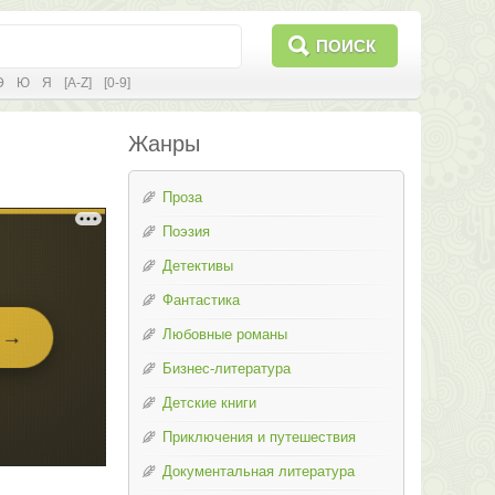
ПОИСК
Э
Ю
Я
[A-Z]
[0-9]
Жанры
Проза
Поэзия
Детективы
Фантастика
Любовные романы
Бизнес-литература
Детские книги
Приключения и путешествия
Документальная литература