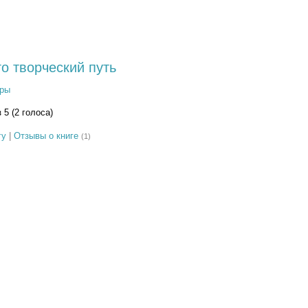
го творческий путь
ры
з 5 (2 голоса)
гу
|
Отзывы о книге
(1)