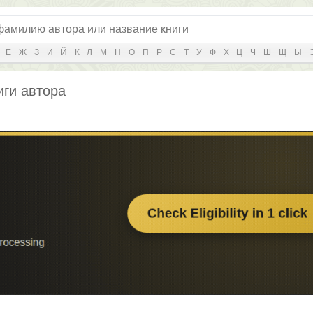
Е
Ж
З
И
Й
К
Л
М
Н
О
П
Р
С
Т
У
Ф
Х
Ц
Ч
Ш
Щ
Ы
иги автора