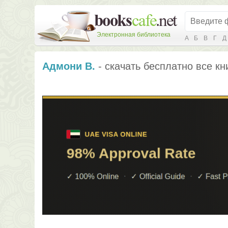
Электронная библиотека
А
Б
В
Г
Д
Адмони В.
- скачать бесплатно все кн