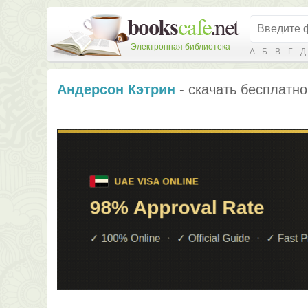
Электронная библиотека
А
Б
В
Г
Д
Андерсон Кэтрин
- скачать бесплатно