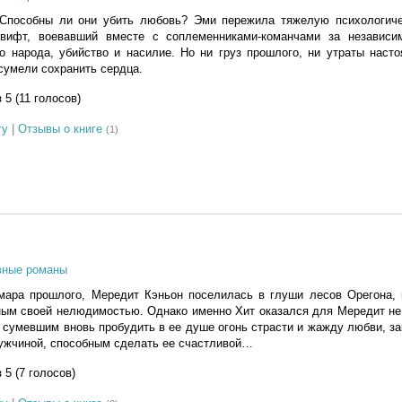
 Способны ли они убить любовь? Эми пережила тяжелую психологич
Свифт, воевавший вместе с соплеменниками-команчами за независи
о народа, убийство и насилие. Но ни груз прошлого, ни утраты наст
сумели сохранить сердца.
з 5 (11 голосов)
гу
|
Отзывы о книге
(1)
вные романы
мара прошлого, Мередит Кэньон поселилась в глуши лесов Орегона, 
ным своей нелюдимостью. Однако именно Хит оказался для Мередит не
 сумевшим вновь пробудить в ее душе огонь страсти и жажду любви, з
ужчиной, способным сделать ее счастливой…
з 5 (7 голосов)