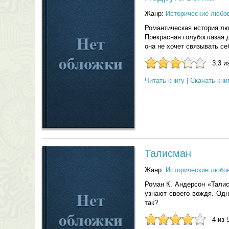
Жанр:
Исторические любо
Романтическая история лю
Прекрасная голубоглазая д
она не хочет связывать се
3.3 и
Читать книгу
|
Скачать кни
Талисман
Жанр:
Исторические любо
Роман К. Андерсон «Талис
узнают своего вождя. Од
так?
4 из 