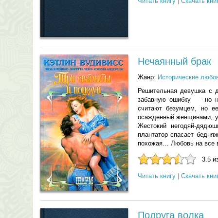
Читать книгу
|
Скачать кни
Нечаянный брак
Жанр:
Исторические любо
Решительная девушка с д
забавную ошибку — но н
считают безумцем, но е
осажденный женщинами, у
Жестокий негодяй-дядюш
плантатор спасает бедня
похожая… Любовь на все 
3.5 и
Читать книгу
|
Скачать кни
Подруга волка