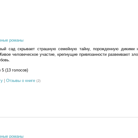
вные романы
вый сад скрывает страшную семейную тайну, порожденную дикими 
Живое человеческое участие, крепнущие привязанности развеивают зл
бовь.
з 5 (13 голосов)
гу
|
Отзывы о книге
(2)
вные романы