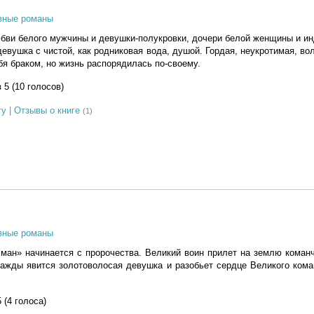
вные романы
бви белого мужчины и девушки-полукровки, дочери белой женщины и и
евушка с чистой, как родниковая вода, душой. Гордая, неукротимая, вол
бя браком, но жизнь распорядилась по-своему.
з 5 (10 голосов)
гу
|
Отзывы о книге
(1)
вные романы
ман» начинается с пророчества. Великий воин прилет на землю коман
нажды явится золотоволосая девушка и разобьет сердце Великого ком
5 (4 голоса)