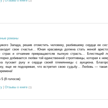
гу
|
Отзывы о книге
(2)
вные романы
икого Запада, решив отомстить человеку, разбившему сердце ее сес
аходит свое счастье… Юная красавица должна стать женой аристок
е страх и отчаяние превращаютсяв пылкую страсть… Блестящий ло
порно добивается любви той единственной строптивицы, которая к не
ка пускает руку и сердце своей племянницы с аукциона. Благор
жку, еще не подозревая, что встретил свою судьбу… Любовь — такая 
времена!
з 5 (8 голосов)
гу
|
Отзывы о книге
(1)