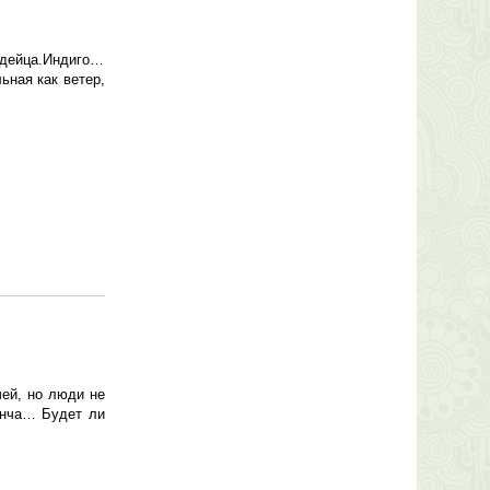
ндейца.Индиго…
ьная как ветер,
чей, но люди не
анча… Будет ли