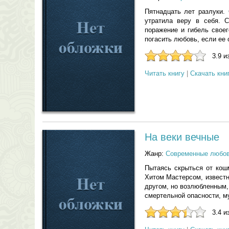
Пятнадцать лет разлуки.
утратила веру в себя. 
поражение и гибель своег
погасить любовь, если ее 
3.9 и
Читать книгу
|
Скачать кни
На веки вечные
Жанр:
Современные любо
Пытаясь скрыться от кош
Хитом Мастерсом, извест
другом, но возлюбленным,
смертельной опасности, м
3.4 и