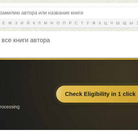
Е
Ж
З
И
Й
К
Л
М
Н
О
П
Р
С
Т
У
Ф
Х
Ц
Ч
Ш
Щ
Ы
 все книги автора