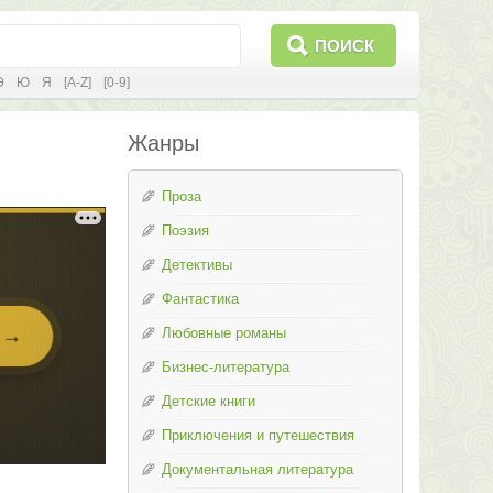
ПОИСК
Э
Ю
Я
[A-Z]
[0-9]
Жанры
Проза
Поэзия
Детективы
Фантастика
Любовные романы
Бизнес-литература
Детские книги
Приключения и путешествия
Документальная литература