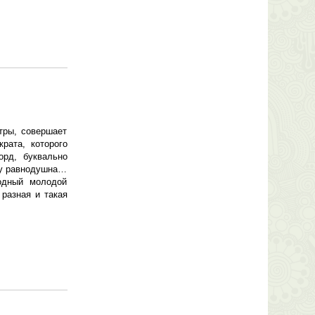
тры, совершает
рата, которого
рд, буквально
му равнодушна…
одный молодой
разная и такая