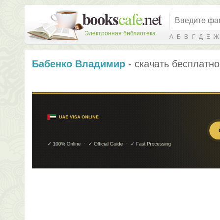
Электронная библиотека
А
Б
В
Г
Д
Е
Ж
Бабенко Владимир
- скачать бесплатно