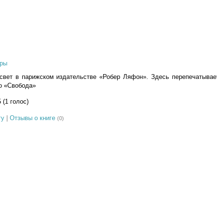
ры
 свет в парижском издательстве «Робер Ляфон». Здесь перепечатывае
о «Свобода»
5 (1 голос)
гу
|
Отзывы о книге
(0)