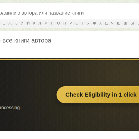
Е
Ж
З
И
Й
К
Л
М
Н
О
П
Р
С
Т
У
Ф
Х
Ц
Ч
Ш
Щ
Ы
 все книги автора