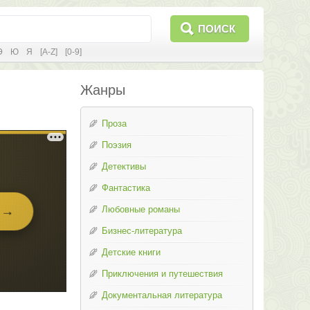
ПОИСК
Э
Ю
Я
[A-Z]
[0-9]
Жанры
Проза
Поэзия
Детективы
Фантастика
Любовные романы
Бизнес-литература
Детские книги
Приключения и путешествия
Документальная литература