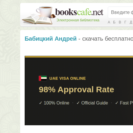
Электронная библиотека
А
Б
В
Г
Д
Бабицкий Андрей
- скачать бесплатно