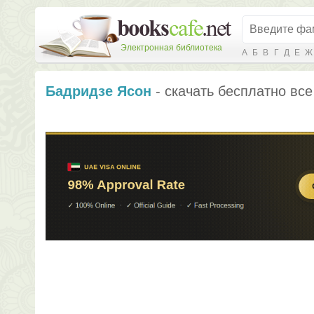
Электронная библиотека
А
Б
В
Г
Д
Е
Ж
Бадридзе Ясон
- скачать бесплатно все