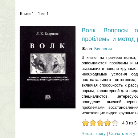
Книги 1—1 из 1.
Волк. Вопросы он
проблемы и метод 
Жанр:
Биология
В книге, на примере волка,
описываются проблемы и ме
выросших в неволе крупных
необходимые условия со
постнатального онтогенез
включая способность к расс
нормы, характерной для вида
специалистов, интересу
поведения, высшей нервн
проблемами восстановлен
исчезающих видов крупных 
4.3 из 5
Читать книгу
|
Скачать книгу