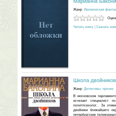
Марианна Баконин
Жанр:
Ироническая фанта
Оцени
Читать книгу
|
Скачать кни
Школа двойников
Жанр:
Детективы: прочее
В московском парламентс
исчезает специалист по
политпсихолог... За эти
двойники ближайшего ок
петербургские тележурнал