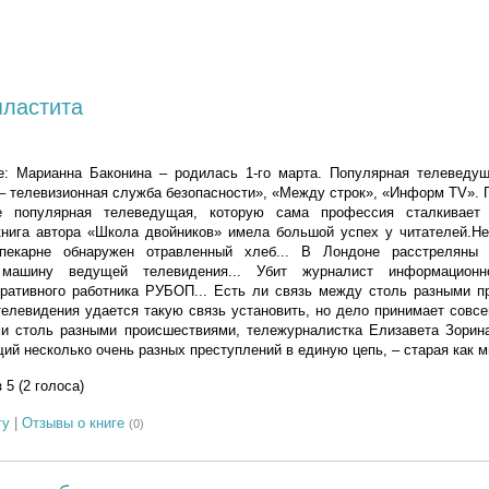
пластита
е: Марианна Баконина – родилась 1-го марта. Популярная телеведу
– телевизионная служба безопасности», «Между строк», «Информ TV». 
е популярная телеведущая, которую сама профессия сталкивает
книга автора «Школа двойников» имела большой успех у читателей.Не
 пекарне обнаружен отравленный хлеб... В Лондоне расстреляны 
 машину ведущей телевидения... Убит журналист информационног
ративного работника РУБОП... Есть ли связь между столь разными п
елевидения удается такую связь установить, но дело принимает совс
ми столь разными происшествиями, тележурналистка Елизавета Зорина
й несколько очень разных преступлений в единую цепь, – старая как ми
з 5 (2 голоса)
гу
|
Отзывы о книге
(0)