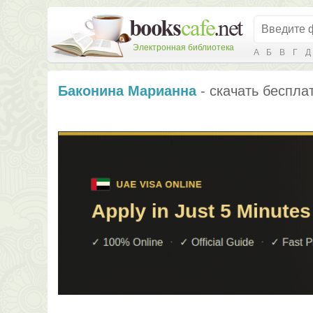
Электронная библиотека
А
Б
В
Г
Д
Баконина Марианна
- скачать беспла