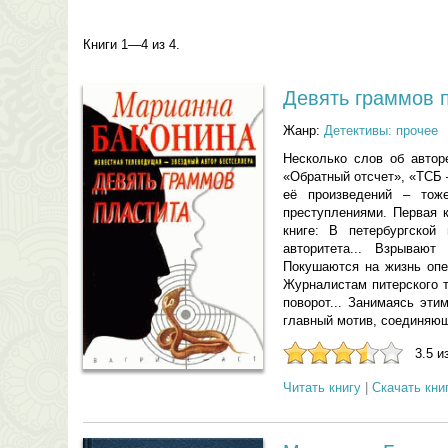
Книги 1—4 из 4.
Девять граммов 
Жанр:
Детективы: прочее
Несколько слов об автор
«Обратный отсчет», «ТСБ 
её произведений – тож
преступлениями. Первая 
книге: В петербургской
авторитета... Взрывают
Покушаются на жизнь опе
Журналистам питерского т
поворот... Занимаясь эти
главный мотив, соединяющи
3.5 и
Читать книгу
|
Скачать кни