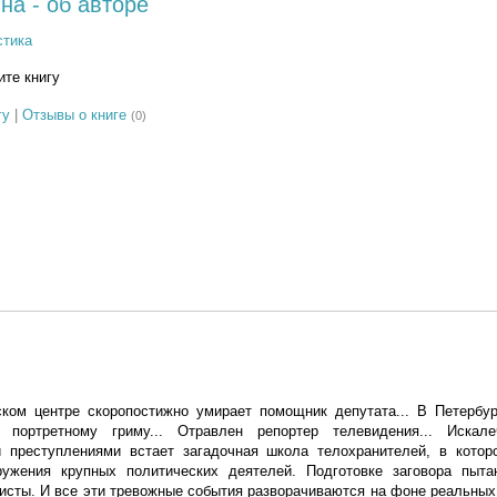
а - об авторе
стика
те книгу
гу
|
Отзывы о книге
(0)
ком центре скоропостижно умирает помощник депутата... В Петербур
 портретному гриму... Отравлен репортер телевидения... Искале
ми преступлениями встает загадочная школа телохранителей, в котор
ружения крупных политических деятелей. Подготовке заговора пыт
исты. И все эти тревожные события разворачиваются на фоне реальны