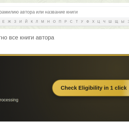
Е
Ж
З
И
Й
К
Л
М
Н
О
П
Р
С
Т
У
Ф
Х
Ц
Ч
Ш
Щ
Ы
тно все книги автора