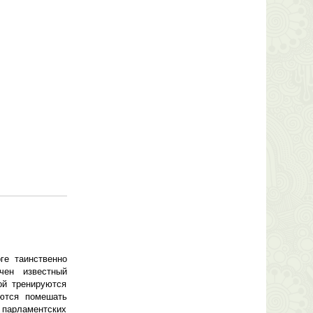
ге таинственно
чен известный
ой тренируются
аются помешать
х парламентских