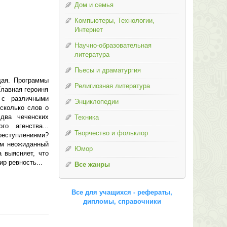
Дом и семья
Компьютеры, Технологии,
Интернет
Научно-образовательная
литература
Пьесы и драматургия
щая. Программы
Религиозная литература
Главная героиня
 с различными
Энциклопедии
сколько слов о
два чеченских
Техника
о агенства...
Творчество и фольклор
реступлениями?
ем неожиданный
Юмор
 выясняет, что
р ревность...
Все жанры
Все для учащихся - рефераты,
дипломы, справочники