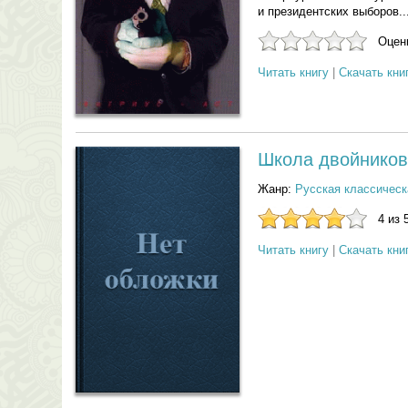
и президентских выборов..
Оцени
Читать книгу
|
Скачать кни
Школа двойников 
Жанр:
Русская классическ
4 из 
Читать книгу
|
Скачать кни