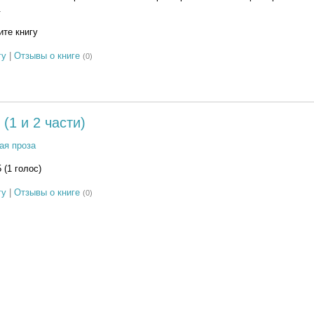
.
те книгу
гу
|
Отзывы о книге
(0)
(1 и 2 части)
ая проза
5 (1 голос)
гу
|
Отзывы о книге
(0)