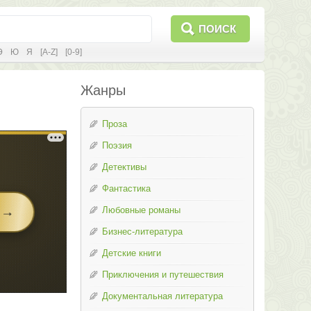
ПОИСК
Э
Ю
Я
[A-Z]
[0-9]
Жанры
Проза
Поэзия
Детективы
Фантастика
Любовные романы
Бизнес-литература
Детские книги
Приключения и путешествия
Документальная литература