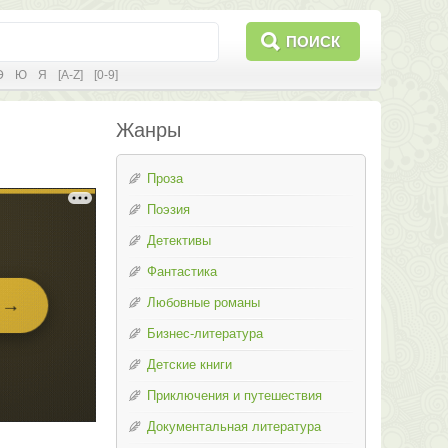
ПОИСК
Э
Ю
Я
[A-Z]
[0-9]
Жанры
Проза
Поэзия
Детективы
Фантастика
Любовные романы
Бизнес-литература
Детские книги
Приключения и путешествия
Документальная литература