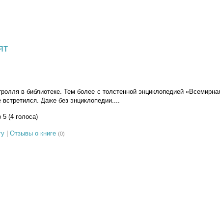
ят
тролля в библиотеке. Тем более с толстенной энциклопедией «Всемирна
 встретился. Даже без энциклопедии....
з 5 (4 голоса)
гу
|
Отзывы о книге
(0)