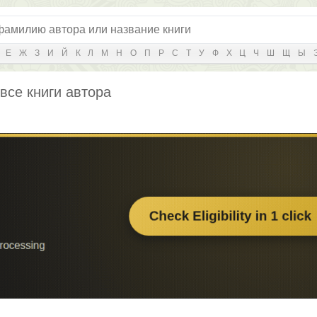
Е
Ж
З
И
Й
К
Л
М
Н
О
П
Р
С
Т
У
Ф
Х
Ц
Ч
Ш
Щ
Ы
все книги автора