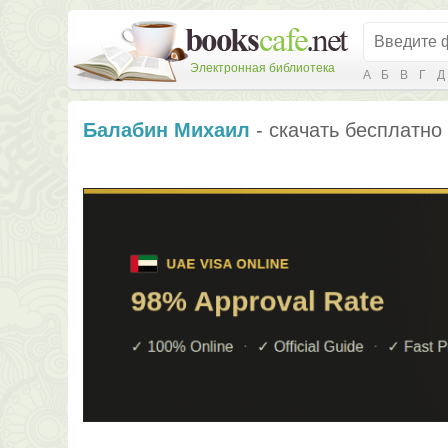
Электронная библиотека
А
Б
В
Г
Д
Балабин Михаил
- скачать бесплатно 