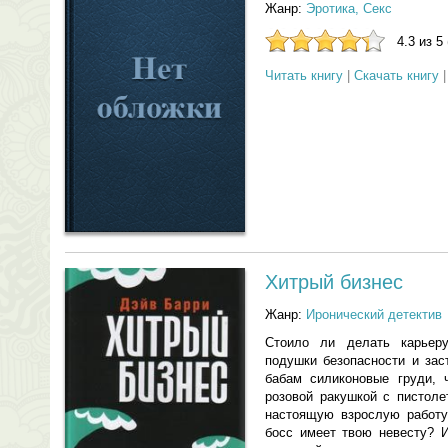
Жанр:
Эротика, Секс
4.3 из 5
Читать книгу
|
Скачать книгу
Хитрый бизнес
Жанр:
Иронический детектив
Стоило ли делать карьеру
подушки безопасности и зас
бабам силиконовые груди, ч
розовой ракушкой с пистоле
настоящую взрослую работу 
босс имеет твою невесту? 