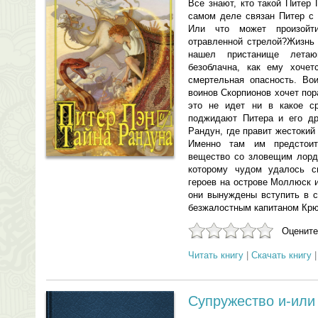
Все знают, кто такой Питер 
самом деле связан Питер с
Или что может произойт
отравленной стрелой?Жизнь 
нашел пристанище лета
безоблачна, как ему хоче
смертельная опасность. Во
воинов Скорпионов хочет пор
это не идет ни в какое ср
поджидают Питера и его др
Рандун, где правит жестокий
Именно там им предстоит
вещество со зловещим лорд
которому чудом удалось с
героев на острове Моллюск и
они вынуждены вступить в 
безжалостным капитаном Крю
Оцените
Читать книгу
|
Скачать книгу
Супружество и-или