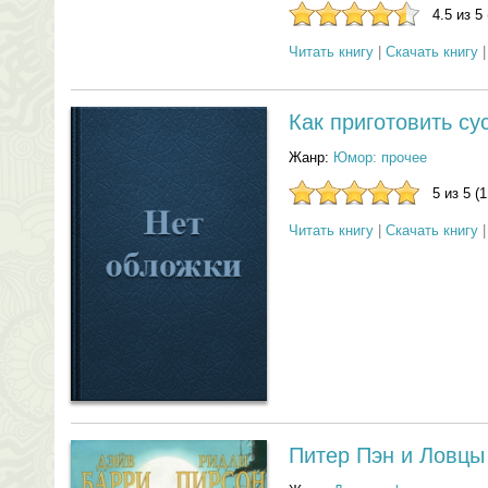
4.5 из 5
Читать книгу
|
Скачать книгу
Как приготовить су
Жанр:
Юмор: прочее
5 из 5 (
Читать книгу
|
Скачать книгу
Питер Пэн и Ловцы