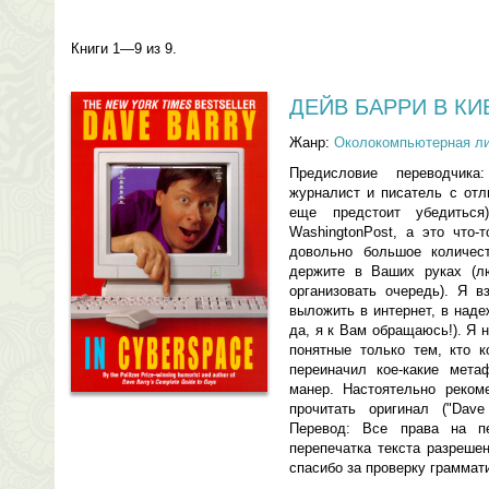
Книги 1—9 из 9.
ДЕЙВ БАРРИ В К
Жанр:
Околокомпьютерная ли
Предисловие переводчик
журналист и писатель с от
еще предстоит убедиться
WashingtonPost, а это что-
довольно большое количес
держите в Ваших руках (л
организовать очередь). Я в
выложить в интернет, в наде
да, я к Вам обращаюсь!). Я 
понятные только тем, кто к
переиначил кое-какие мета
манер. Настоятельно реком
прочитать оригинал ("Dave
Перевод: Все права на пе
перепечатка текста разреше
спасибо за проверку граммат