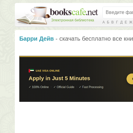
Электронная библиотека
А
Б
В
Г
Д
Е
Ж
Барри Дейв
- скачать бесплатно все кни