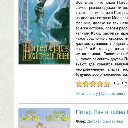
Все знают, кто такой Питер
самое грозное оружие Питер
хочет свести счеты с Питер
на далеком острове Моллюск
мальчик, далеко не так без
том же острове, совсем ряд
капитан Крюк, заклятый вра
какое сравнение с опасност
далеком туманном Лондоне. 
английской столице, грозит 
им на помощь. Таинственны
— хочет заманить друзей Пи
знают, где хранится велич
неограниченную власть н
будущее всего человечества.
5 из 5 (
Читать книгу
|
Скачать книгу
Питер Пэн и тайна
Жанр:
Детская фантастика