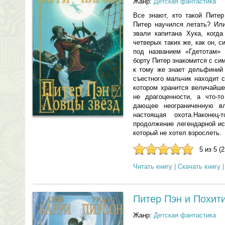
Жанр:
Детская фантастика
Все знают, кто такой Питер
Питер научился летать? Или
звали капитана Хука, когд
четверых таких же, как он, 
под названием «Гдетотам»
борту Питер знакомится с си
к тому же знает дельфиний 
съестного мальчик находит с
котором хранится величайше
не драгоценности, а что-т
дающее неограниченную в
настоящая охота.Наконец
продолжение легендарной ис
который не хотел взрослеть.
5 из 5 (
Читать книгу
|
Скачать книгу
Питер Пэн и Похит
Жанр:
Детская фантастика