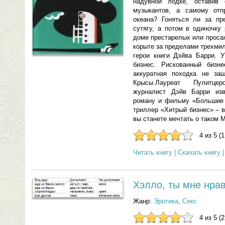
надувной лодке, оставив
музыкантов, а самому отп
океана? Гоняться ли за пр
сутягу, а потом в одиночку
доме престарелых или проса
корыте за пределами трехми
герои книги Дэйва Барри. У
бизнес. Рискованный бизн
аккуратная походка не за
Крысы.Лауреат Пулитце
журналист Дэйв Барри изв
роману и фильму «Большие н
триллер «Хитрый бизнес» – 
вы станете мечтать о таком 
4 из 5 (
Читать книгу
|
Скачать книгу
Хэлло, ты мне нра
Жанр:
Эротика, Секс
4 из 5 (