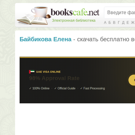
Электронная библиотека
А
Б
В
Г
Д
Е
Ж
Байбикова Елена
- скачать бесплатно в