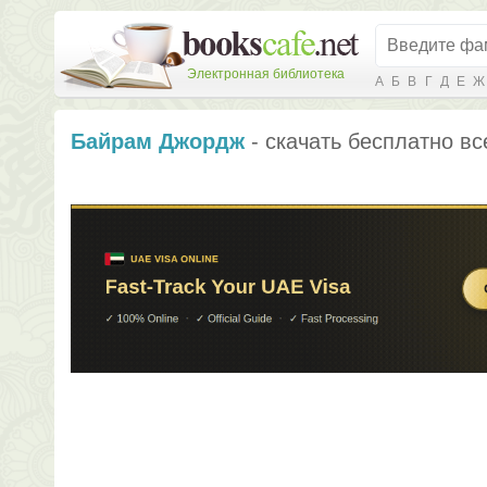
Электронная библиотека
А
Б
В
Г
Д
Е
Ж
Байрам Джордж
- скачать бесплатно вс