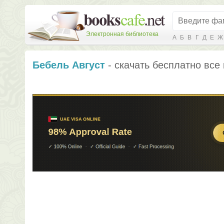
Электронная библиотека
А
Б
В
Г
Д
Е
Ж
Бебель Август
- скачать бесплатно все 