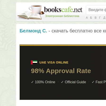
Электронная библиотека
А
Б
В
Г
Д
Белмонд С.
- скачать бесплатно все к