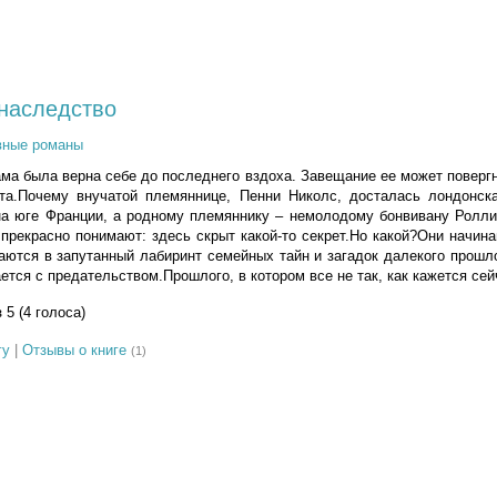
наследство
вные романы
ма была верна себе до последнего вздоха. Завещание ее может поверг
та.Почему внучатой племяннице, Пенни Николс, досталась лондонска
на юге Франции, а родному племяннику – немолодому бонвивану Ролли
рекрасно понимают: здесь скрыт какой-то секрет.Но какой?Они начин
аются в запутанный лабиринт семейных тайн и загадок далекого прошл
ется с предательством.Прошлого, в котором все не так, как кажется се
з 5 (4 голоса)
гу
|
Отзывы о книге
(1)