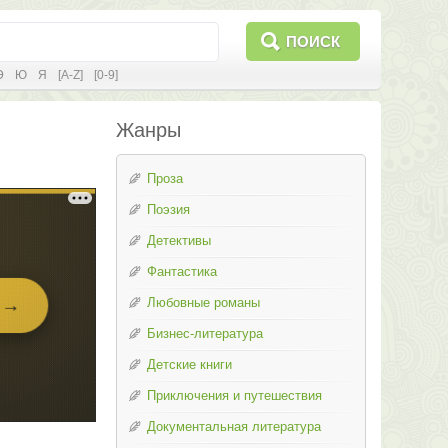
ПОИСК
Э
Ю
Я
[A-Z]
[0-9]
Жанры
Проза
Поэзия
Детективы
Фантастика
Любовные романы
Бизнес-литература
Детские книги
Приключения и путешествия
Документальная литература