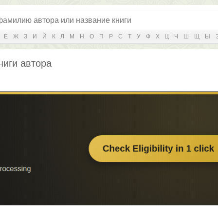
Е
Ж
З
И
Й
К
Л
М
Н
О
П
Р
С
Т
У
Ф
Х
Ц
Ч
Ш
Щ
Ы
ниги автора