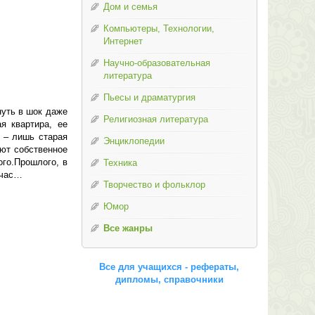
Дом и семья
Компьютеры, Технологии,
Интернет
Научно-образовательная
литература
Пьесы и драматургия
нуть в шок даже
Религиозная литература
я квартира, ее
 – лишь старая
Энциклопедии
ают собственное
ого.Прошлого, в
Техника
йчас…
Творчество и фольклор
Юмор
Все жанры
Все для учащихся - рефераты,
дипломы, справочники