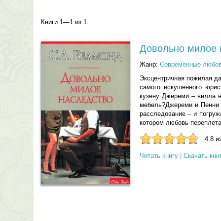
Книги 1—1 из 1.
Довольно милое 
Жанр:
Современные любо
Эксцентричная пожилая да
самого искушенного юрис
кузену Джереми – вилла 
мебель?Джереми и Пенни п
расследование – и погруж
котором любовь переплета
4.8 и
Читать книгу
|
Скачать кни