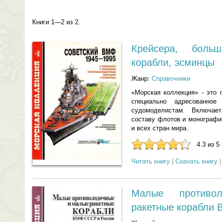
Книги 1—2 из 2.
Крейсера, больш
корабли, эсминцы
Жанр:
Справочники
«Морская коллекция» - это 
специально адресованно
судомоделистам. Включае
составу флотов и монографи
и всех стран мира.
4.3 из 5
Читать книгу
|
Скачать книгу
Малые противо
ракетные корабли