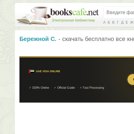
Электронная библиотека
А
Б
В
Г
Д
Е
Ж
Бережной С.
- скачать бесплатно все кн