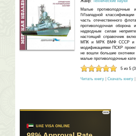
Жанр:
Технические науки
Малые противолодочные 
IVIзападной классификации
часть отечественного флот
противолодочная оборона 
надводным силам неприят
настоящий справочник вклю
МПК и МРК ВМФ СССР и Р
модификациями ПСКР проект
не вошли большие охотники 
малые противолодочные катер
5 из 5 (
Читать книгу
|
Скачать книгу