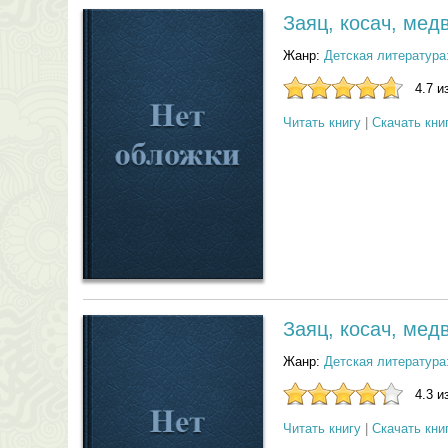
Заяц, косач, мед
Жанр:
Детская литература
4.7 и
Читать книгу
|
Скачать кни
Заяц, косач, мед
Жанр:
Детская литература
4.3 и
Читать книгу
|
Скачать кни