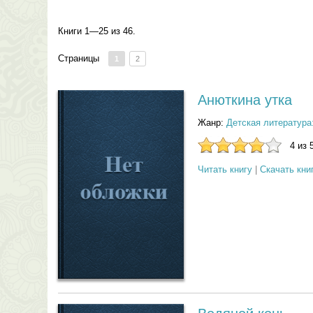
Книги 1—25 из 46.
Страницы
1
2
Анюткина утка
Жанр:
Детская литература
4 из 
Читать книгу
|
Скачать кни