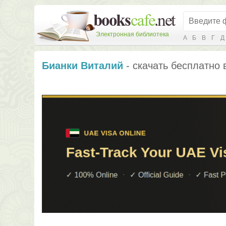
Электронная библиотека
А
Б
В
Г
Д
Бианки Виталий
- скачать бесплатно 