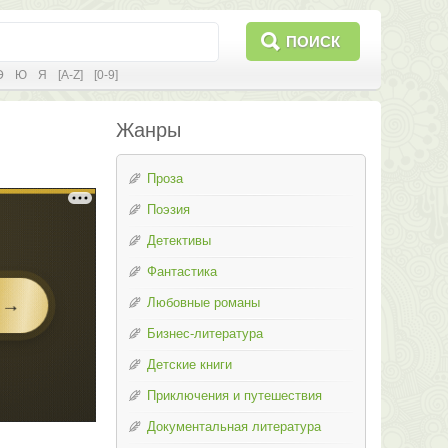
ПОИСК
Э
Ю
Я
[A-Z]
[0-9]
Жанры
Проза
Поэзия
Детективы
Фантастика
Любовные романы
Бизнес-литература
Детские книги
Приключения и путешествия
Документальная литература