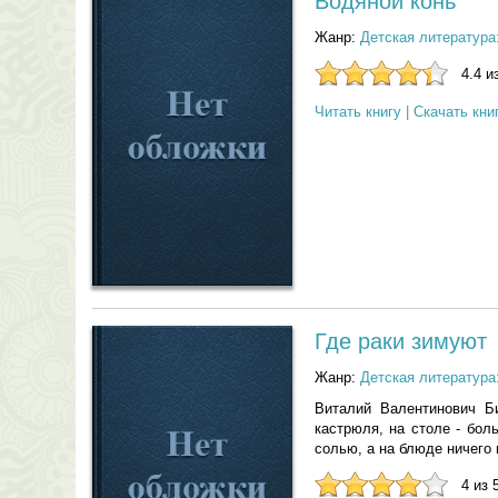
Водяной конь
Жанр:
Детская литература
4.4 и
Читать книгу
|
Скачать кни
Где раки зимуют
Жанр:
Детская литература
Виталий Валентинович Би
кастрюля, на столе - бол
солью, а на блюде ничего н
4 из 