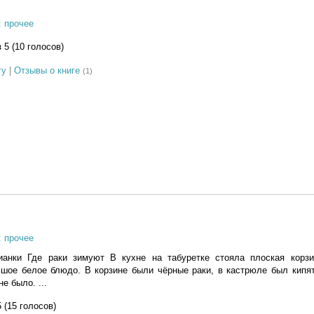
: прочее
з 5 (10 голосов)
гу
|
Отзывы о книге
(1)
: прочее
анки Где раки зимуют В кухне на табуретке стояла плоская корзи
ьшое белое блюдо. В корзине были чёрные раки, в кастрюле был кипя
е было. ...
5 (15 голосов)