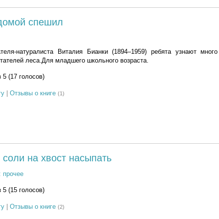
домой спешил
ателя-натуралиста Виталия Бианки (1894–1959) ребята узнают много
итателей леса.Для младшего школьного возраста.
з 5 (17 голосов)
гу
|
Отзывы о книге
(1)
у соли на хвост насыпать
: прочее
з 5 (15 голосов)
гу
|
Отзывы о книге
(2)