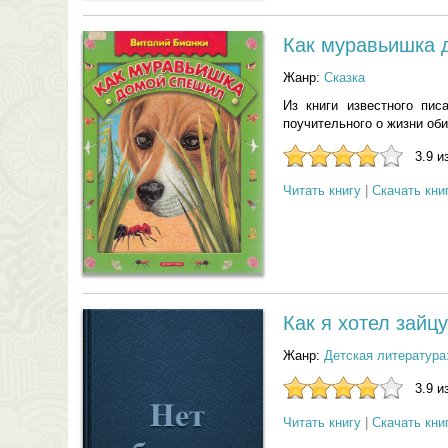
Как муравьишка 
Жанр:
Сказка
Из книги известного пис
поучительного о жизни об
3.9 и
Читать книгу
|
Скачать кни
Как я хотел зайц
Жанр:
Детская литература
3.9 и
Читать книгу
|
Скачать кни