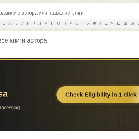
Е
Ж
З
И
Й
К
Л
М
Н
О
П
Р
С
Т
У
Ф
Х
Ц
Ч
Ш
Щ
Ы
все книги автора