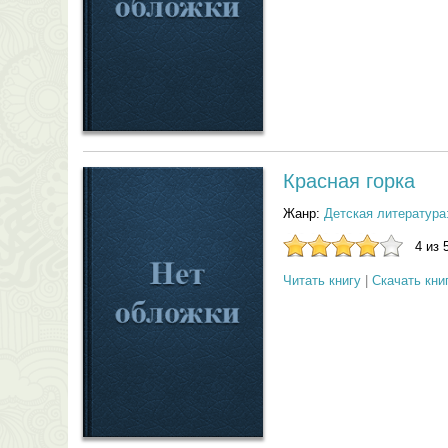
Красная горка
Жанр:
Детская литература
4 из 
Читать книгу
|
Скачать кни