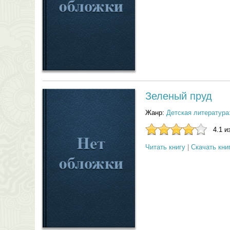
Зеленый пруд
Жанр:
Детская литература
4.1 и
Читать книгу
|
Скачать кни