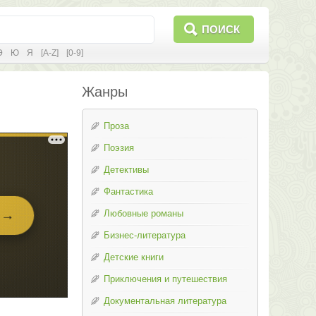
ПОИСК
Э
Ю
Я
[A-Z]
[0-9]
Жанры
Проза
Поэзия
Детективы
Фантастика
Любовные романы
Бизнес-литература
Детские книги
Приключения и путешествия
Документальная литература