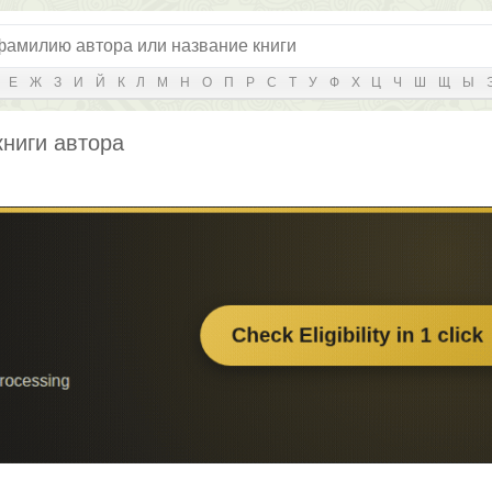
Е
Ж
З
И
Й
К
Л
М
Н
О
П
Р
С
Т
У
Ф
Х
Ц
Ч
Ш
Щ
Ы
книги автора