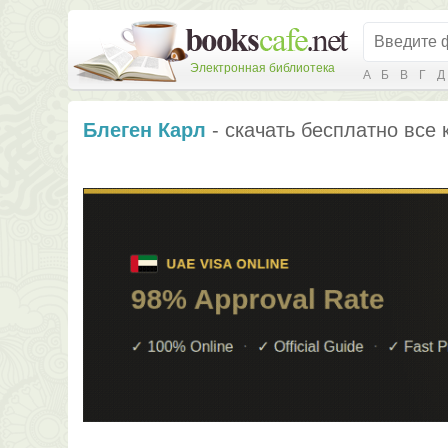
Электронная библиотека
А
Б
В
Г
Д
Блеген Карл
- скачать бесплатно все 