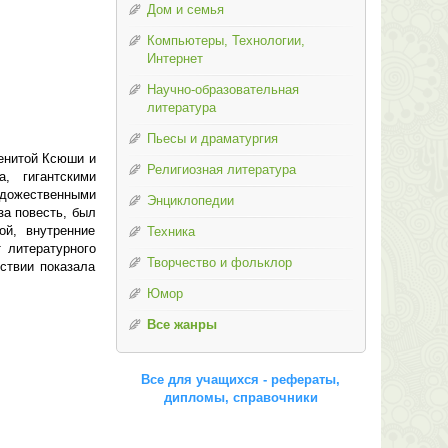
Дом и семья
Компьютеры, Технологии,
Интернет
Научно-образовательная
литература
Пьесы и драматургия
менитой Ксюши и
Религиозная литература
, гигантскими
удожественными
Энциклопедии
за повесть, был
ой, внутренние
Техника
 литературного
Творчество и фольклор
ствии показала
Юмор
Все жанры
Все для учащихся - рефераты,
дипломы, справочники