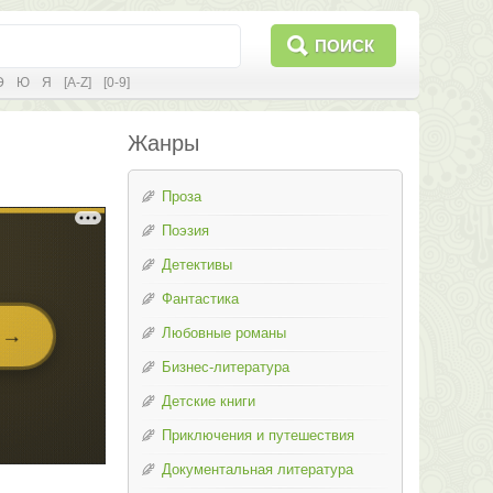
ПОИСК
Э
Ю
Я
[A-Z]
[0-9]
Жанры
Проза
Поэзия
Детективы
Фантастика
Любовные романы
Бизнес-литература
Детские книги
Приключения и путешествия
Документальная литература