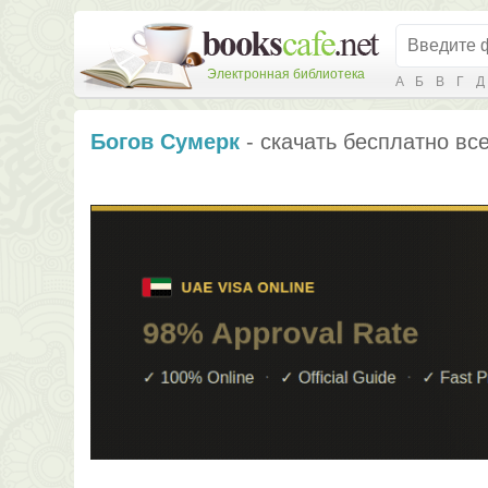
Электронная библиотека
А
Б
В
Г
Д
Богов Сумерк
- скачать бесплатно все