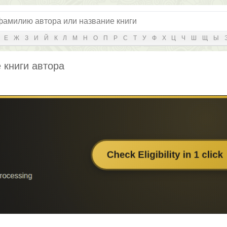
Е
Ж
З
И
Й
К
Л
М
Н
О
П
Р
С
Т
У
Ф
Х
Ц
Ч
Ш
Щ
Ы
 книги автора