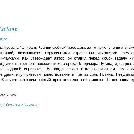
Собчак
тика
да повесть "Спираль Ксении Собчак" рассказывает о приключениях зна
тлиной, оказавшихся окруженными страшными исчадиями космоса
-пауками. Как утверждает автор, он ставил перед собой задачу х
ходимость третьего президентского срока Владимира Путина, и, садясь 
 с задачей справится. Но когда сюжет стал развиваться сам соб
е дали ему привести повествование в третий срок Путина. Результат
обескураживающим: третий срок оказался невозможен. То же впослед
те книгу
гу
|
Отзывы о книге
(0)