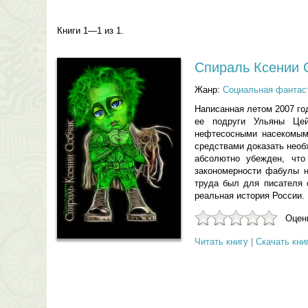
Книги 1—1 из 1.
Спираль Ксении 
Жанр:
Социальная фантас
Написанная летом 2007 го
ее подруги Ульяны Цей
нефтесосными насекомыми
средствами доказать необ
абсолютно убежден, что
закономерности фабулы н
труда был для писателя 
реальная история России.
Оцени
Читать книгу
|
Скачать кни