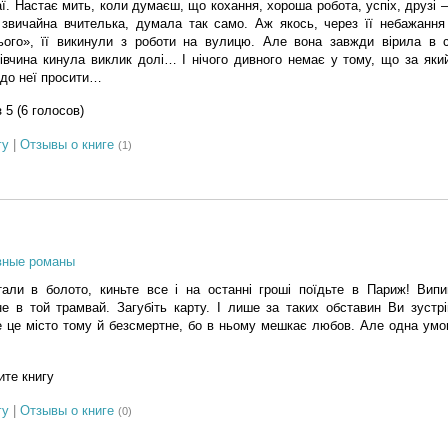
чаї. Настає мить, коли думаєш, що кохання, хороша робота, успіх, друзі 
звичайна вчителька, думала так само. Аж якось, через її небажання
ього», її викинули з роботи на вулицю. Але вона завжди вірила в с
івчина кинула виклик долі… І нічого дивного немає у тому, що за яки
 до неї просити…
з 5 (6 голосов)
гу
|
Отзывы о книге
(1)
я
вные романы
ли в болото, киньте все і на останні гроші поїдьте в Париж! Випий
е в той трамвай. Загубіть карту. І лише за таких обставин Ви зустр
е це місто тому й безсмертне, бо в ньому мешкає любов. Але одна ум
те книгу
гу
|
Отзывы о книге
(0)