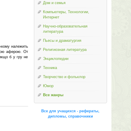
Дом и семья
Компьютеры, Технологии,
Интернет
Научно-образовательная
литература
Пьесы и драматургия
 «кому належить
Религиозная литература
ною аферою. От
якщо б у гру не
Энциклопедии
Техника
Творчество и фольклор
Юмор
Все жанры
Все для учащихся - рефераты,
дипломы, справочники