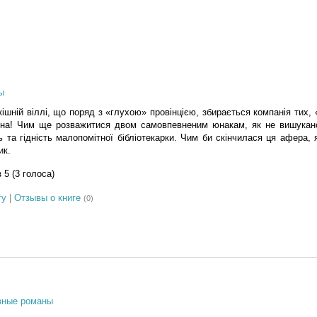
ы
кішній віллі, що поряд з «глухою» провінцією, збирається компанія тих,
ьна! Чим ще розважитися двом самовпевненим юнакам, як не вишука
 та гідність малопомітної бібліотекарки. Чим би скінчилася ця афера, 
ик.
з 5 (3 голоса)
гу
|
Отзывы о книге
(0)
вные романы