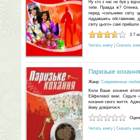
Ну хто з нас не був у від
тебе. Правда ж? Оленка, 
перед «сильними світу ц
піддавшись обставинам, д
світу цього» самі прийшли
3.7 и
Читать книгу
|
Скачать кни
Паризьке коханн
Жанр:
Современные любо
Коли Ваше кохання втопта
Ейфелевої вежі. Сядьте н
кохання свого життя. Адж
йому довіритися.
Оцени
Читать книгу
|
Скачать кни