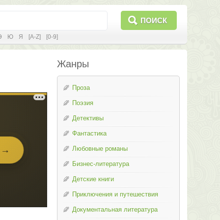
ПОИСК
Э
Ю
Я
[A-Z]
[0-9]
Жанры
Проза
Поэзия
Детективы
Фантастика
Любовные романы
Бизнес-литература
Детские книги
Приключения и путешествия
Документальная литература