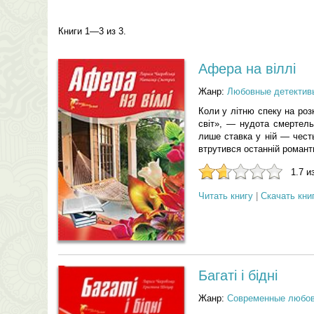
Книги 1—3 из 3.
Афера на віллі
Жанр:
Любовные детектив
Коли у літню спеку на роз
світ», — нудота смертел
лише ставка у ній — честь
втрутився останній романт
1.7 и
Читать книгу
|
Скачать кни
Багаті і бідні
Жанр:
Современные любо