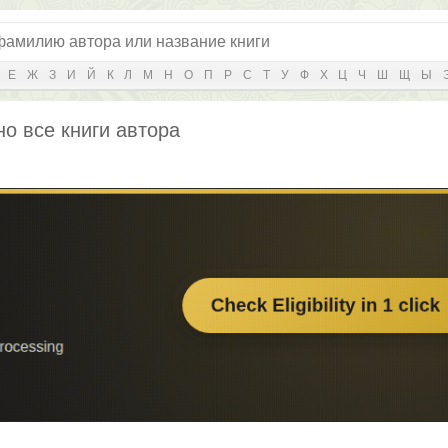
Е
Ж
З
И
Й
К
Л
М
Н
О
П
Р
С
Т
У
Ф
Х
Ц
Ч
Ш
Щ
Ы
но все книги автора