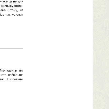
— усе це не для
 принижуватися
ебе і тому, не
йсь час «сильні
те кави в тіні
інете найбільше
ова… Ви повинні