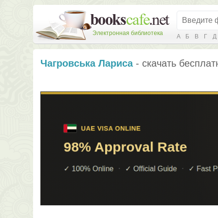
Электронная библиотека
А
Б
В
Г
Д
Чагровська Лариса
- скачать бесплат