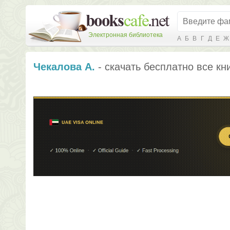
Электронная библиотека
А
Б
В
Г
Д
Е
Ж
Чекалова А.
- скачать бесплатно все кн