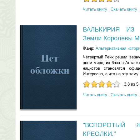
Читать книгу
|
Скачать книгу
ВАЛЬКИРИЯ ИЗ 
Земли Королевы М
Жанр:
Альтернативная истор
Четвертый Рейх решил верну
всем мире, их база в Антарк
нацистов становятся оф
Интересно, а что на эту тем
3.8 из 5
Читать книгу
|
Скачать книгу
"ВСПОРОТЫЙ 
КРЕОЛКИ."