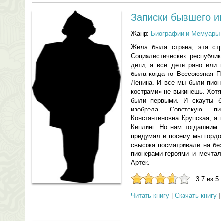
Записки бывшего и
Жанр:
Биографии и Мемуары
Жила была страна, эта ст
Социалистических республик
дети, а все дети рано или 
была когда-то Всесоюзная П
Ленина. И все мы были пион
кострами» не выкинешь. Хотя
были первыми. И скауты 
изобрела Советскую п
Константиновна Крупская, а 
Киплинг. Но нам тогдашним 
придумал и посему мы гордо
свысока посматривали на бе
пионерами-героями и мечтал
Артек.
3.7 из 5
Читать книгу
|
Скачать книгу