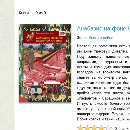
Книги 1—9 из 9.
Анабазис на фоне 
Жанр:
Книги о войне
Настоящая романтика есть т
рычание танковых дизелей, 
Под завязку наполненны
снарядами, в курсовом и 
ленты и командир налажив
взглядом на горизонте наг
снимет за километр легко. 
далекими холмами ждет белы
ждут усталых танкистов дев
пройти через это плато, у
Элефантов и Сарацинов и ве
И пусть вместо белого го
вместо девушек снайперы У
панцергренадеров Рауля, н
Броня крепка и танки наши б
3.9 из 5