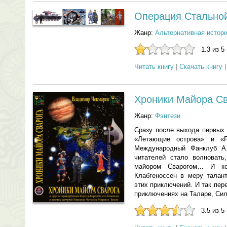
Операция Стально
Жанр:
Альтернативная истор
1.3 из 5
Читать книгу
|
Скачать книгу
Хроники Майора С
Жанр:
Фэнтези
Сразу после выхода первых
«Летающие острова» и «
Международный Фанклуб А
читателей стало волноват
майором Сварогом… И к
Клабгеноссен в меру талан
этих приключений. И так пер
приключениях на Таларе, Сил
3.5 из 5