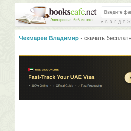
Электронная библиотека
А
Б
В
Г
Д
Е
Ж
Чекмарев Владимир
- скачать бесплатн