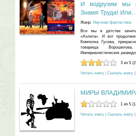
И водрузим мы 
Знамя Труда! Или
Жанр:
Научная фантастика
Все мы в детстве зачиты
«Аэлита». И вот продолже
Комполка Гусева, прекрас
товарища Ворошилов
Империалистических разведо
3 из 5 (
Читать книгу
|
Скачать книгу
МИРЫ ВЛАДИМИР
1 из 5 (
Читать книгу
|
Скачать книгу