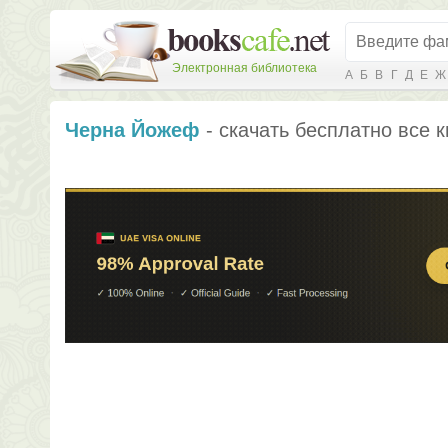
Электронная библиотека
А
Б
В
Г
Д
Е
Ж
Черна Йожеф
- скачать бесплатно все к