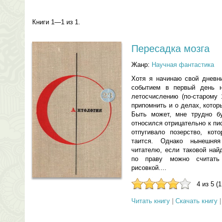
Книги 1—1 из 1.
Пересадка мозга
Жанр:
Научная фантастика
Хотя я начинаю свой дневн
событием в первый день н
летосчислению (по-старому 
припомнить и о делах, кото
Быть может, мне трудно бу
относился отрицательно к п
отпугивало позерство, кот
таится. Однако нынешня
читателю, если таковой най
по праву можно считать
рисовкой....
4 из 5 (
Читать книгу
|
Скачать книгу