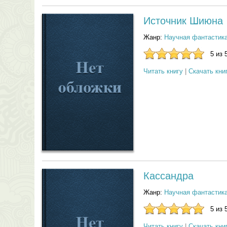
Источник Шиюна
Жанр:
Научная фантастик
5 из 
Читать книгу
|
Скачать кни
Кассандра
Жанр:
Научная фантастик
5 из 
Читать книгу
|
Скачать кни