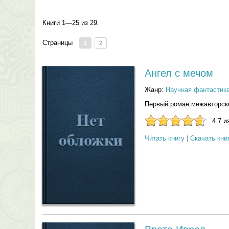
Книги 1—25 из 29.
Страницы
1
2
Ангел с мечом
Жанр:
Научная фантастик
Первый роман межавторско
4.7 и
Читать книгу
|
Скачать кни