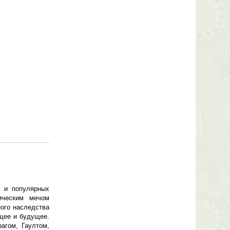
х и популярных
ическим мечом
ого наследства
ящее и будущее.
агом, Гаултом,