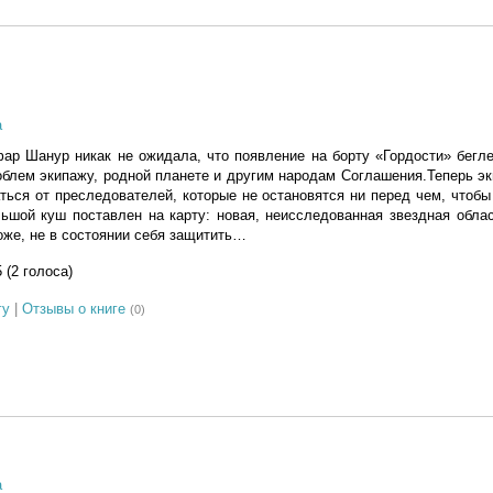
а
ар Шанур никак не ожидала, что появление на борту «Гордости» бегл
облем экипажу, родной планете и другим народам Соглашения.Теперь э
ься от преследователей, которые не остановятся ни перед чем, чтобы
шой куш поставлен на карту: новая, неисследованная звездная облас
оже, не в состоянии себя защитить…
5 (2 голоса)
гу
|
Отзывы о книге
(0)
а