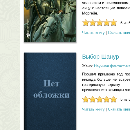
человеком и нечеловеком,
лицу с настоящим повели
Моргейн.
5 из 
Читать книгу
|
Скачать кни
Выбор Шанур
Жанр:
Научная фантастик
Прошел примерно год по
никогда больше не встре
грандиозную сделку — 
приключениях команды зв
5 из 
Читать книгу
|
Скачать кни