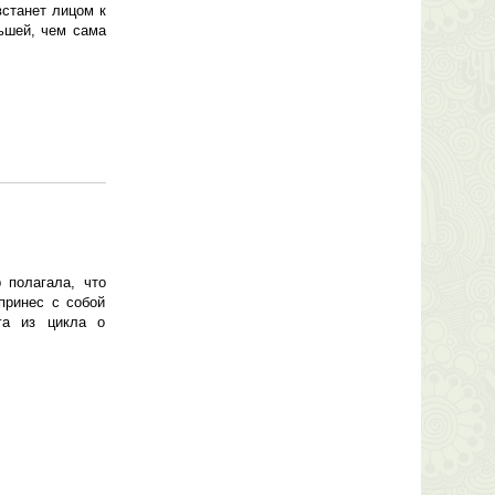
встанет лицом к
ьшей, чем сама
 полагала, что
принес с собой
га из цикла о