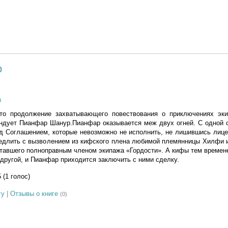
р
а
о продолжение захватывающего повествования о приключениях эки
ндует Пианфар Шанур.Пианфар оказывается меж двух огней. С одной с
д Соглашением, которые невозможно не исполнить, не лишившись лице
едлить с вызволением из кифского плена любимой племянницы Хилфи и
ставшего полноправным членом экипажа «Гордости». А кифы тем време
 другой, и Пианфар приходится заключить с ними сделку.
5 (1 голос)
гу
|
Отзывы о книге
(0)