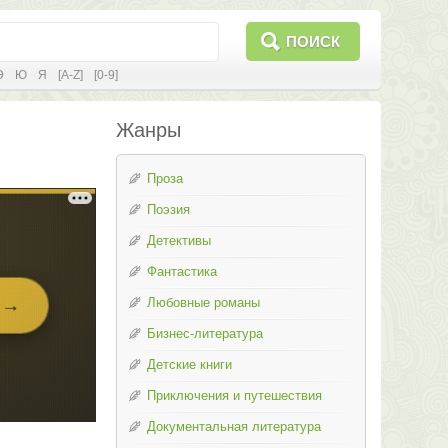
ПОИСК
Э
Ю
Я
[A-Z]
[0-9]
Жанры
Проза
Поэзия
Детективы
Фантастика
Любовные романы
Бизнес-литература
Детские книги
Приключения и путешествия
Документальная литература