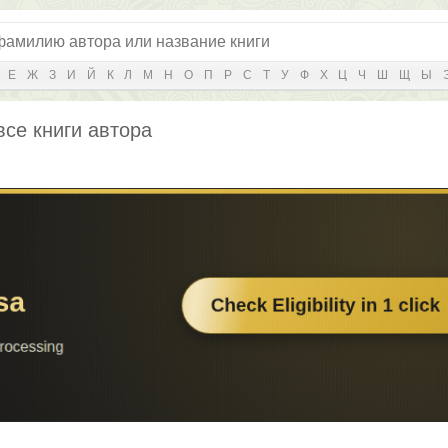
Е
Ж
З
И
Й
К
Л
М
Н
О
П
Р
С
Т
У
Ф
Х
Ц
Ч
Ш
Щ
Ы
все книги автора