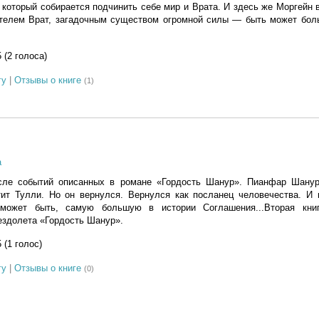
 который собирается подчинить себе мир и Врата. И здесь же Моргейн 
телем Врат, загадочным существом огромной силы — быть может бол
5 (2 голоса)
гу
|
Отзывы о книге
(1)
а
сле событий описанных в романе «Гордость Шанур». Пианфар Шанур
тит Тулли. Но он вернулся. Вернулся как посланец человечества. И 
может быть, самую большую в истории Соглашения...Вторая кни
ездолета «Гордость Шанур».
5 (1 голос)
гу
|
Отзывы о книге
(0)