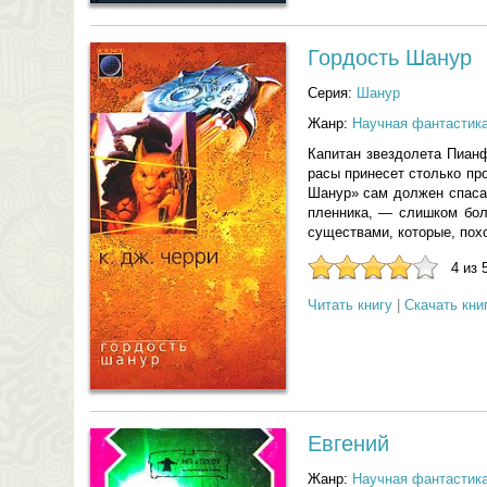
Гордость Шанур
Серия:
Шанур
Жанр:
Научная фантастик
Капитан звездолета Пианф
расы принесет столько пр
Шанур» сам должен спасат
пленника, — слишком боль
существами, которые, пох
4 из 
Читать книгу
|
Скачать кни
Евгений
Жанр:
Научная фантастик