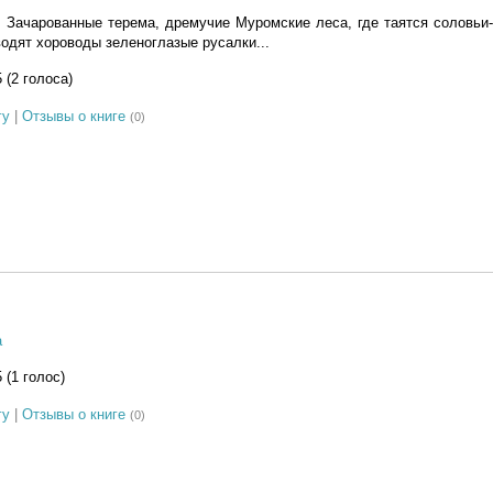
. Зачарованные терема, дремучие Муромские леса, где таятся соловьи-
одят хороводы зеленоглазые русалки...
5 (2 голоса)
гу
|
Отзывы о книге
(0)
а
5 (1 голос)
гу
|
Отзывы о книге
(0)