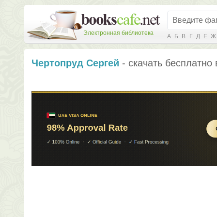
Электронная библиотека
А
Б
В
Г
Д
Е
Ж
Чертопруд Сергей
- скачать бесплатно 