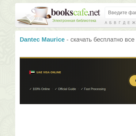
Электронная библиотека
А
Б
В
Г
Д
Е
Ж
Dantec Maurice
- скачать бесплатно все