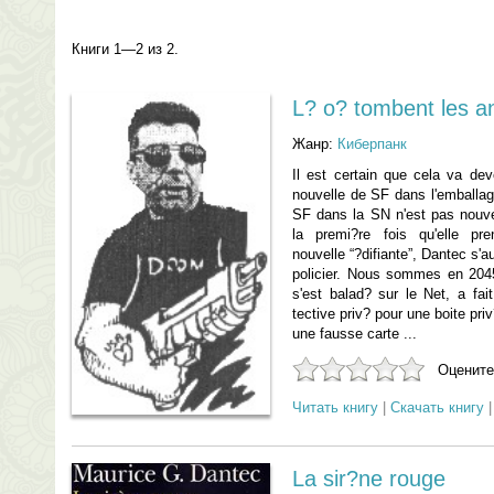
Книги 1—2 из 2.
L? o? tombent les a
Жанр:
Киберпанк
Il est certain que cela va dev
nouvelle de SF dans l'emballage 
SF dans la SN n'est pas nouve
la premi?re fois qu'elle pr
nouvelle “?difiante”, Dantec s'a
policier. Nous sommes en 2045
s'est balad? sur le Net, a fai
tective priv? pour une boite pri
une fausse carte ...
Оцените
Читать книгу
|
Скачать книгу
La sir?ne rouge