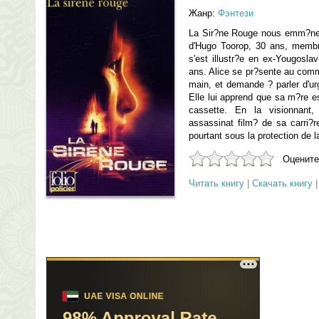
Жанр:
Фэнтези
La Sir?ne Rouge nous emm?ne
d'Hugo Toorop, 30 ans, membre
s'est illustr?e en ex-Yougosla
ans. Alice se pr?sente au comm
main, et demande ? parler d'ur
Elle lui apprend que sa m?re e
cassette. En la visionnant, 
assassinat film? de sa carri?
pourtant sous la protection de l
Оцените
Читать книгу
|
Скачать книгу