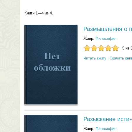
Книги 1—4 из 4.
Размышления о 
Жанр:
Философия
5 из 
Читать книгу
|
Скачать кни
Разыскание истин
Жанр:
Философия