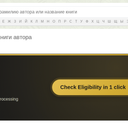
Е
Ж
З
И
Й
К
Л
М
Н
О
П
Р
С
Т
У
Ф
Х
Ц
Ч
Ш
Щ
Ы
книги автора