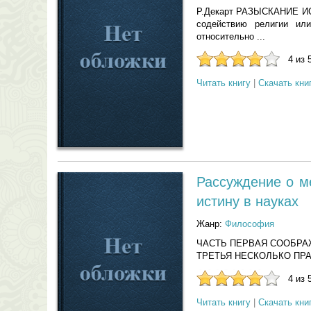
Р.Декарт РАЗЫСКАНИЕ И
содействию религии ил
относительно ...
4 из 
Читать книгу
|
Скачать кни
Рассуждение о м
истину в науках
Жанр:
Философия
ЧАСТЬ ПЕРВАЯ СООБРА
ТРЕТЬЯ НЕСКОЛЬКО ПРА
4 из 
Читать книгу
|
Скачать кни