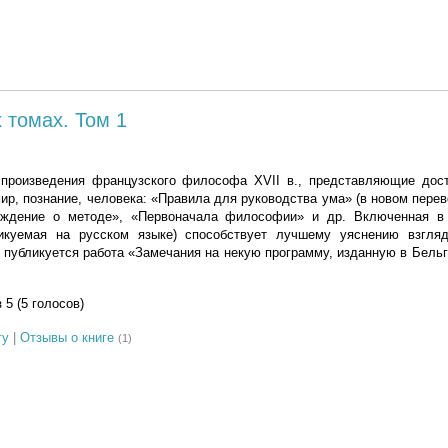
 томах. Том 1
произведения французского философа XVII в., представляющие дос
мир, познание, человека: «Правила для руководства ума» (в новом перев
суждение о методе», «Первоначала философии» и др. Включенная в
ликуемая на русском языке) способствует лучшему уяснению взгля
 публикуется работа «Замечания на некую программу, изданную в Бельг
з 5 (5 голосов)
гу
|
Отзывы о книге
(1)