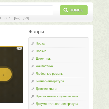
ПОИСК
Э
Ю
Я
[A-Z]
[0-9]
Жанры
Проза
Поэзия
Детективы
Фантастика
Любовные романы
Бизнес-литература
Детские книги
Приключения и путешествия
Документальная литература