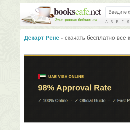
Электронная библиотека
А
Б
В
Г
Д
Декарт Рене
- скачать бесплатно все 