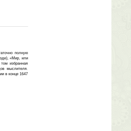
таточно полную
оде), «Мир, или
 том избранная
дов мыслителя.
ии в конце 1647