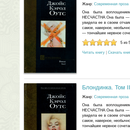
Жанр:
Современная проза
Она была воплощение
НЕСЧАСТНА.Она была — Л
увидела ее в своем отча
самое, наверное, необычн
— тончайшее нервное соч
5 из 
Читать книгу
|
Скачать кни
Блондинка. Том I
Жанр:
Современная проза
Она была воплощение
НЕСЧАСТНА.Она была — Л
увидела ее в своем отча
самое, наверное, необычн
тончайшее нервное сочета