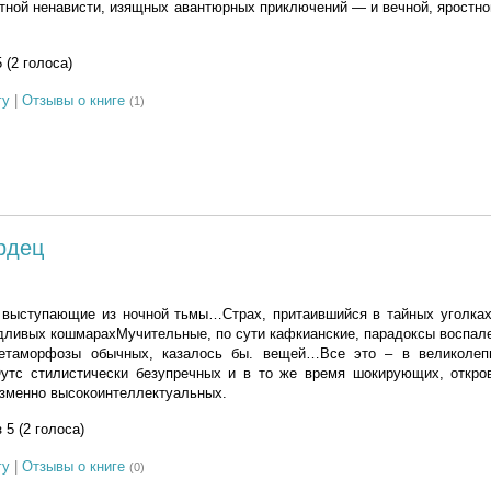
тной ненависти, изящных авантюрных приключений — и вечной, яростн
5 (2 голоса)
гу
|
Отзывы о книге
(1)
рдец
 выступающие из ночной тьмы…Страх, притаившийся в тайных уголках
ливых кошмарахМучительные, по сути кафкианские, парадоксы воспале
метаморфозы обычных, казалось бы. вещей…Все это – в великолеп
утс стилистически безупречных и в то же время шокирующих, откро
изменно высокоинтеллектуальных.
з 5 (2 голоса)
гу
|
Отзывы о книге
(0)