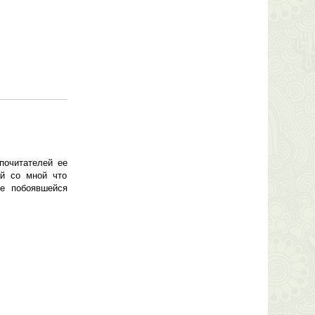
почитателей ее
ай со мной что
не побоявшейся