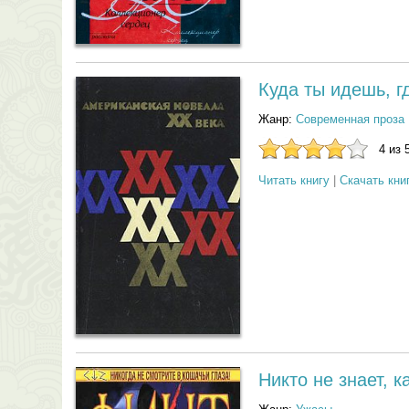
Куда ты идешь, г
Жанр:
Современная проза
4 из 
Читать книгу
|
Скачать кни
Никто не знает, к