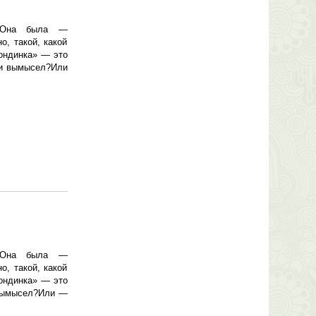
Й.Она была —
 такой, какой
ондинка» — это
ли вымысел?Или
Й.Она была —
 такой, какой
ондинка» — это
 вымысел?Или —