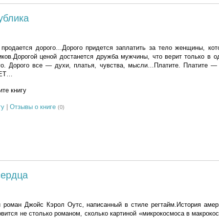
ублика
 продается дорого…Дорого придется заплатить за тело женщины, кот
ков.Дорогой ценой достанется дружба мужчины, что верит только в о
. Дорого все — духи, платья, чувства, мысли…Платите. Платите — 
НЕТ…
те книгу
гу
|
Отзывы о книге
(0)
сердца
 роман Джойс Кэрол Оутс, написанный в стиле регтайм.История амер
новится не столько романом, сколько картиной «микрокосмоса в макроко