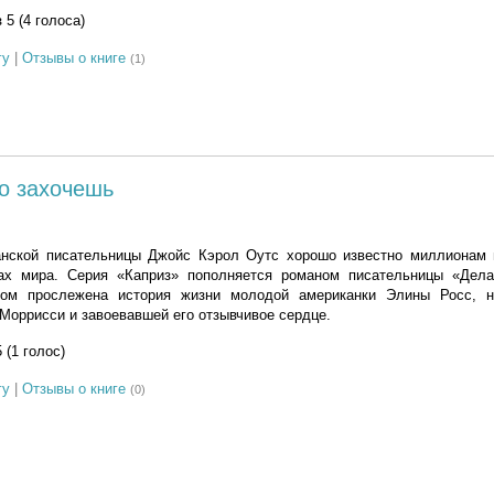
з 5 (4 голоса)
гу
|
Отзывы о книге
(1)
о захочешь
нской писательницы Джойс Кэрол Оутс хорошо известно миллионам 
нах мира. Серия «Каприз» пополняется романом писательницы «Дел
ором прослежена история жизни молодой американки Элины Росс, 
Моррисси и завоевавшей его отзывчивое сердце.
5 (1 голос)
гу
|
Отзывы о книге
(0)