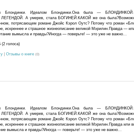
м Блондинки. Идеалом Блондинки.Она была — БЛОНДИНКО
ЕГЕНДОЙ. А умерев, стала БОГИНЕЙ.КАКОЙ же она была?Возможно,
янном, потрясающем романе Джойс Кэрол Оутс? Потому что роман «Бл
ое, искреннее и страшное жизнеописание великой Мэрилин.Правда — и
етание вымысла и правды?Иногда — поверьте! — это уже не важно…
5 (2 голоса)
гу
|
Отзывы о книге
(0)
I
м Блондинки. Идеалом Блондинки.Она была — БЛОНДИНКО
ЕГЕНДОЙ. А умерев, стала БОГИНЕЙ.КАКОЙ же она была?Возможно,
янном, потрясающем романе Джойс Кэрол Оутс? Потому что роман «Бл
ое, искреннее и страшное жизнеописание великой Мэрилин.Правда или
ние вымысла и правды?Иногда — поверьте! — это уже не важно…