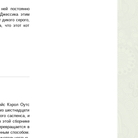
 ней постоянно
 Джессика этим
 дикого серого,
, что этот кот
ойс Кэрол Оутс
 из шестнадцати
ого саспенса, и
 этой сборнике
превращается в
онным способом.
ицательностью,