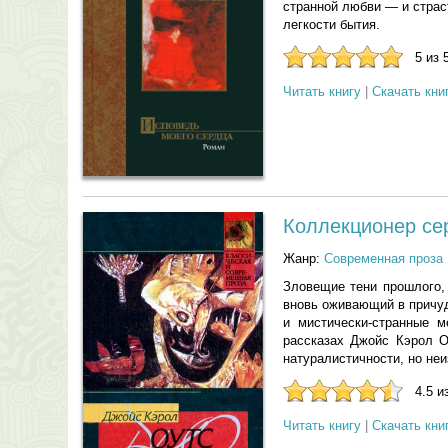
странной любви — и страс
легкости бытия.
5 из 
Читать книгу
|
Скачать кни
Коллекционер се
Жанр:
Современная проза
Зловещие тени прошлого,
вновь оживающий в причуд
и мистически-странные 
рассказах Джойс Кэрол О
натуралистичности, но не
4.5 и
Читать книгу
|
Скачать кни