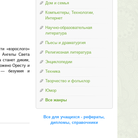
Дом и семья
Компьютеры, Технологии,
Интернет
Научно-образовательная
литература
Пьесы и драматургия
ти «взрослого»
Религиозная литература
г Ангелы Света
а станет диким,
Энциклопедии
ложено Оресту и
о — безумия и
Техника
Творчество и фольклор
Юмор
Все жанры
Все для учащихся - рефераты,
дипломы, справочники