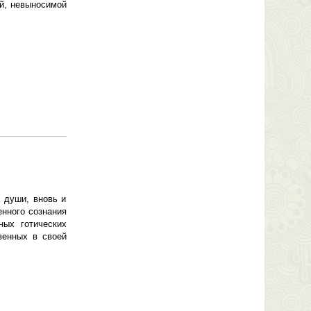
ой, невыносимой
 души, вновь и
нного сознания
ных готических
венных в своей