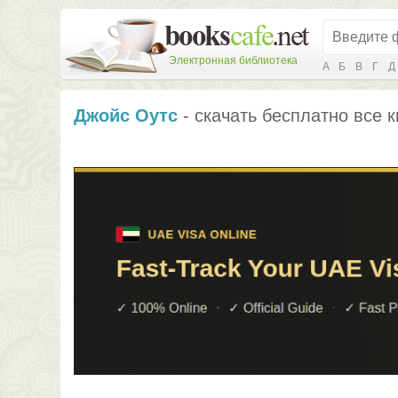
Электронная библиотека
А
Б
В
Г
Д
Джойс Оутс
- скачать бесплатно все к