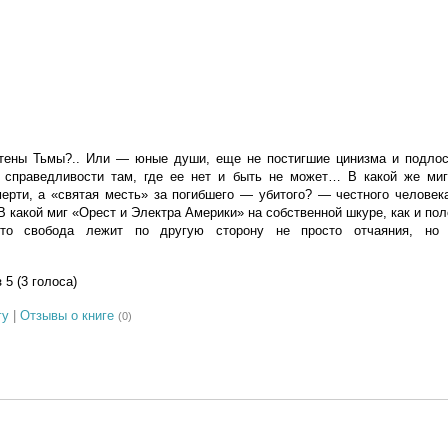
тены Тьмы?.. Или — юные души, еще не постигшие цинизма и подлос
 справедливости там, где ее нет и быть не может… В какой же ми
ерти, а «святая месть» за погибшего — убитого? — честного человек
 какой миг «Орест и Электра Америки» на собственной шкуре, как и по
 что свобода лежит по другую сторону не просто отчаяния, н
з 5 (3 голоса)
гу
|
Отзывы о книге
(0)