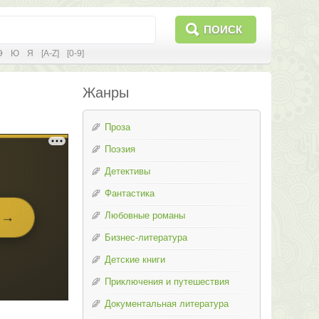
ПОИСК
Э
Ю
Я
[A-Z]
[0-9]
Жанры
Проза
Поэзия
Детективы
Фантастика
Любовные романы
Бизнес-литература
Детские книги
Приключения и путешествия
Документальная литература