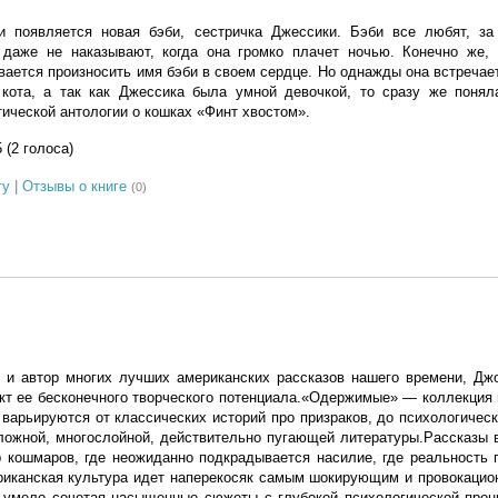
 появляется новая бэби, сестричка Джессики. Бэби все любят, за
даже не наказывают, когда она громко плачет ночью. Конечно же,
вается произносить имя бэби в своем сердце. Но однажды она встречает
 кота, а так как Джессика была умной девочкой, то сразу же поняла
ческой антологии о кошках «Финт хвостом».
5 (2 голоса)
гу
|
Отзывы о книге
(0)
г и автор многих лучших американских рассказов нашего времени, Дж
кт ее бесконечного творческого потенциала.«Одержимые» — коллекция
 варьируются от классических историй про призраков, до психологическ
ожной, многослойной, действительно пугающей литературы.Рассказы в
 кошмаров, где неожиданно подкрадывается насилие, где реальность 
ериканская культура идет наперекосяк самым шокирующим и провокаци
 умело сочетая насыщенные сюжеты с глубокой психологической прон