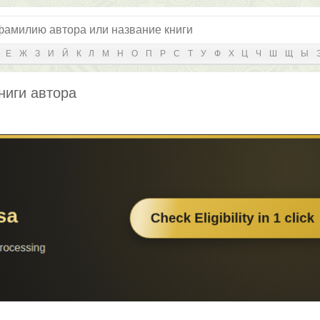
Е
Ж
З
И
Й
К
Л
М
Н
О
П
Р
С
Т
У
Ф
Х
Ц
Ч
Ш
Щ
Ы
ниги автора