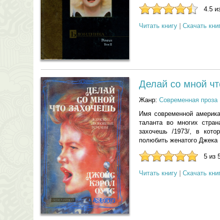
4.5 и
Читать книгу
|
Скачать кни
Делай со мной чт
Жанр:
Современная проза
Имя современной америка
таланта во многих стра
захочешь /1973/, в кот
полюбить женатого Джека 
5 из 
Читать книгу
|
Скачать кни