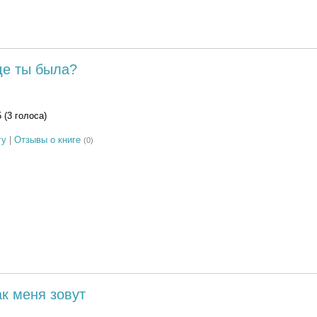
де ты была?
5 (3 голоса)
гу
|
Отзывы о книге
(0)
ак меня зовут