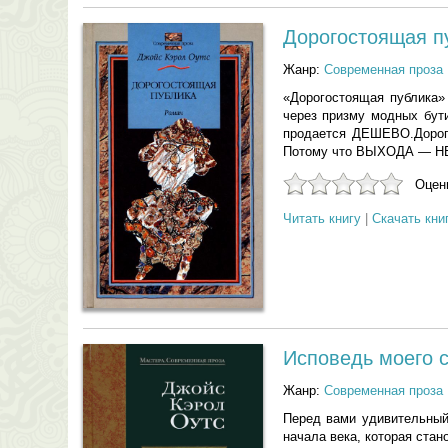
Дорогостоящая п
Жанр:
Современная проза
«Дорогостоящая публика»
через призму модных бути
продается ДЕШЕВО.Дорого
Потому что ВЫХОДА — 
Оцени
Читать книгу
|
Скачать кни
Исповедь моего 
Жанр:
Современная проза
Перед вами удивительный
начала века, которая ста