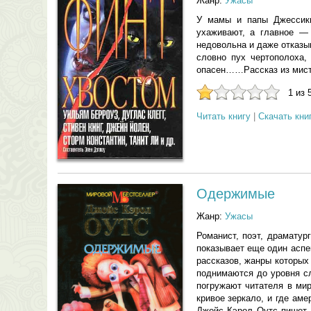
Жанр:
Ужасы
У мамы и папы Джессики
ухаживают, а главное — 
недовольна и даже отказы
словно пух чертополоха,
опасен……Рассказ из мисти
1 из 
Читать книгу
|
Скачать кни
Одержимые
Жанр:
Ужасы
Романист, поэт, драматур
показывает еще один аспе
рассказов, жанры которых
поднимаются до уровня сл
погружают читателя в мир
кривое зеркало, и где ам
Джойс Кэрол Оутс пишет,