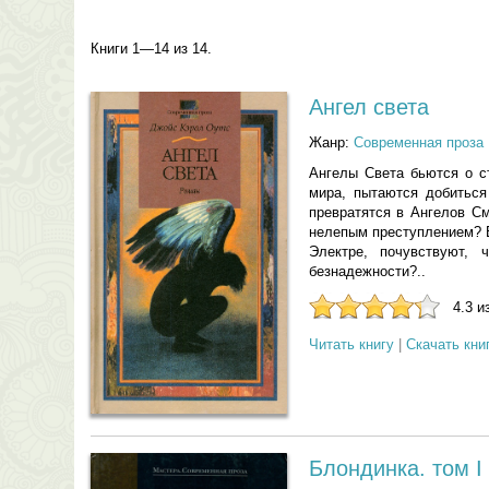
Книги 1—14 из 14.
Ангел света
Жанр:
Современная проза
Ангелы Света бьются о с
мира, пытаются добиться
превратятся в Ангелов См
нелепым преступлением? В
Электре, почувствуют,
безнадежности?..
4.3 и
Читать книгу
|
Скачать кни
Блондинка. том I