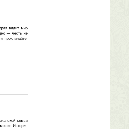
орая видит мир
дно — честь не
и проклинайте!
иканской семьи
смосе». История