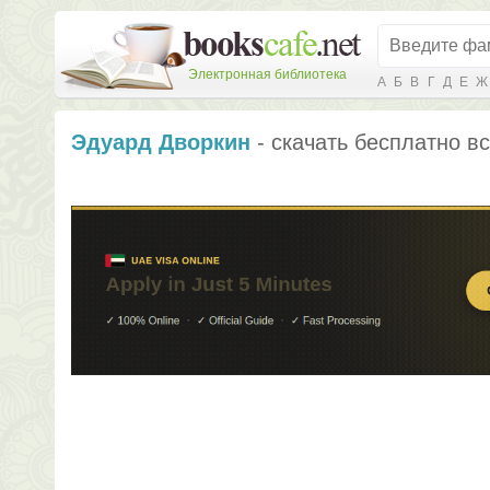
Электронная библиотека
А
Б
В
Г
Д
Е
Ж
Эдуард Дворкин
- скачать бесплатно вс