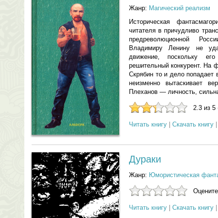
Жанр:
Магический реализм
Историческая фантасмаго
читателя в причудливо тран
предреволюционной Росс
Владимиру Ленину не уда
движение, поскольку ег
решительный конкурент. На ф
Скрябин то и дело попадает 
неизменно вытаскивает ве
Плеханов — личность, сильна
2.3 из 5
Читать книгу
|
Скачать книгу
Дураки
Жанр:
Юмористическая фант
Оцените
Читать книгу
|
Скачать книгу