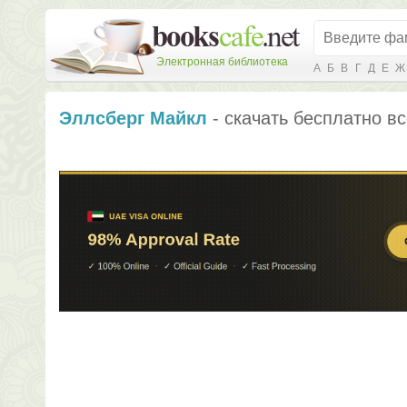
Электронная библиотека
А
Б
В
Г
Д
Е
Ж
Эллсберг Майкл
- скачать бесплатно вс