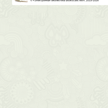
© «Электронная библиотека Bookscafe.Net», 2015-2026