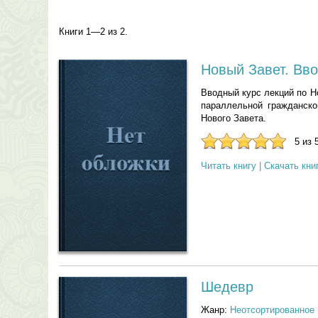
Книги 1—2 из 2.
Новый Завет. Вво
Вводный курс лекций по Н
параллельной гражданско
Нового Завета.
5 из 
Читать книгу
|
Скачать кни
Шедевр
Жанр:
Неотсортированное