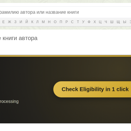
Е
Ж
З
И
Й
К
Л
М
Н
О
П
Р
С
Т
У
Ф
Х
Ц
Ч
Ш
Щ
Ы
 книги автора