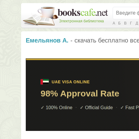
Электронная библиотека
А
Б
В
Г
Д
Емельянов А.
- скачать бесплатно все