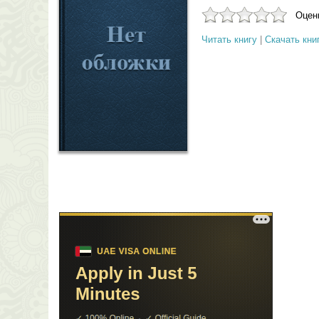
Оцени
Читать книгу
|
Скачать кни