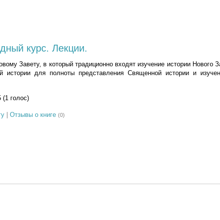
дный курс. Лекции.
овому Завету, в который традиционно входят изучение истории Нового З
й истории для полноты представления Священной истории и изучен
5 (1 голос)
гу
|
Отзывы о книге
(0)