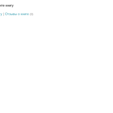
те книгу
гу
|
Отзывы о книге
(0)