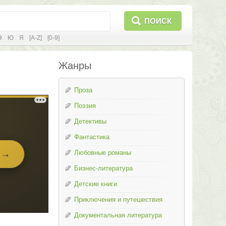
ПОИСК
Э
Ю
Я
[A-Z]
[0-9]
Жанры
Проза
Поэзия
Детективы
Фантастика
Любовные романы
Бизнес-литература
Детские книги
Приключения и путешествия
Документальная литература