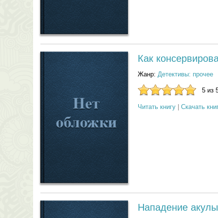
Как консервирова
Жанр:
Детективы: прочее
5 из 
Читать книгу
|
Скачать кни
Нападение акулы