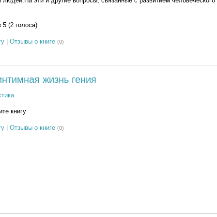
людей.На эти и другие вопросы, связанные с развитием человеческого
з 5 (2 голоса)
гу
|
Отзывы о книге
(0)
интимная жизнь гения
стика
те книгу
гу
|
Отзывы о книге
(0)