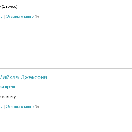
5 (1 голос)
гу
|
Отзывы о книге
(0)
Майкла Джексона
ая проза
те книгу
гу
|
Отзывы о книге
(0)