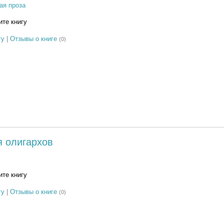
ая проза
те книгу
гу
|
Отзывы о книге
(0)
я олигархов
те книгу
гу
|
Отзывы о книге
(0)