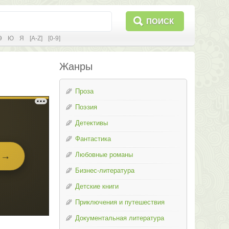
ПОИСК
Э
Ю
Я
[A-Z]
[0-9]
Жанры
Проза
Поэзия
Детективы
Фантастика
Любовные романы
Бизнес-литература
Детские книги
Приключения и путешествия
Документальная литература