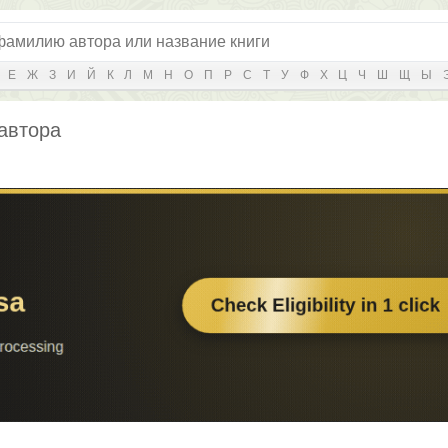
Е
Ж
З
И
Й
К
Л
М
Н
О
П
Р
С
Т
У
Ф
Х
Ц
Ч
Ш
Щ
Ы
 автора