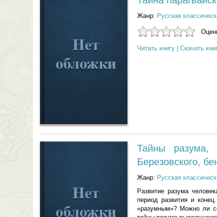
Тайна парагвайск
Жанр:
Русская классическ
Оцени
Читать книгу
|
Скачать кни
Тайны разума, 
Березовского, бе
Жанр:
Русская классическ
Развитие разума человек
период развития и конец
«разумным»? Можно ли со