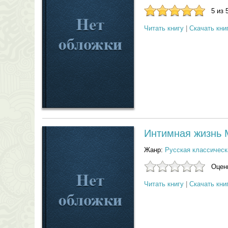
5 из 
Читать книгу
|
Скачать кни
Интимная жизнь 
Жанр:
Русская классическ
Оцени
Читать книгу
|
Скачать кни