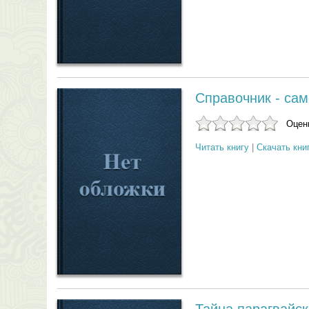
Справочник - сам
Оцени
Читать книгу
|
Скачать кни