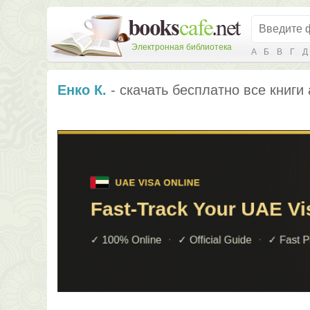
Электронная библиотека
А
Б
В
Г
Д
Енко К.
- скачать бесплатно все книги