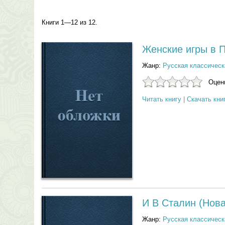
Книги 1—12 из 12.
Женские игры в 
Жанр:
Русская классическ
Оцени
Читать книгу
|
Скачать кни
И В Сталин (Нов
Жанр:
Русская классическ