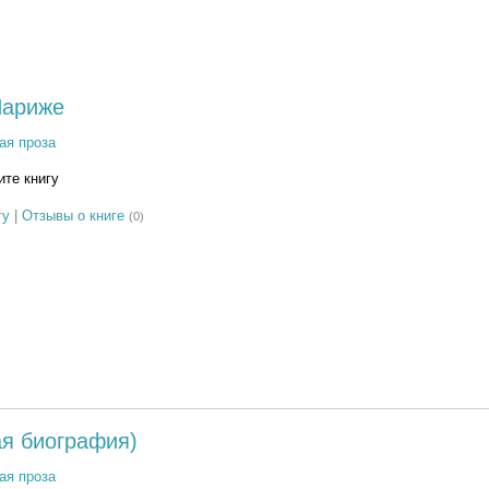
Париже
ая проза
те книгу
гу
|
Отзывы о книге
(0)
ая биография)
ая проза