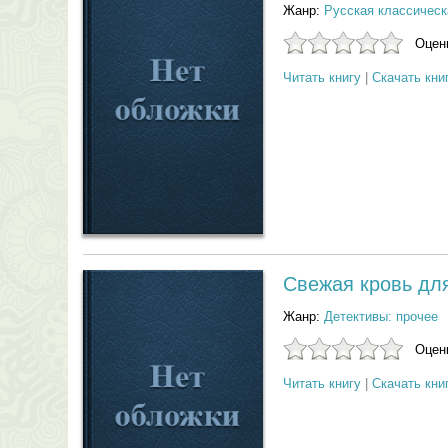
Жанр:
Русская классическ
Оцени
Читать книгу
|
Скачать кни
Свежая кровь дл
Жанр:
Детективы: прочее
Оцени
Читать книгу
|
Скачать кни