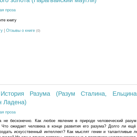
ого золота (Парагвайский маугли)
ая проза
те книгу
гу
|
Отзывы о книге
(0)
История Разума (Разум Сталина, Ельцина
н Ладена)
ая проза
а не бесконечно. Как любое явление в природе человеческий разум
. Что ожидает человека в конце развития его разума? Долго ли ещё
здать искусственный интеллект? Как мыслят гении и талантливые 