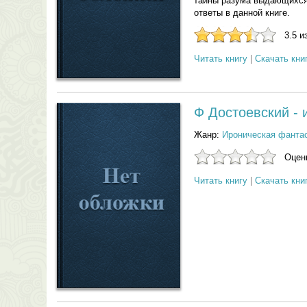
тайны разума выдающихся 
ответы в данной книге.
3.5 и
Читать книгу
|
Скачать кни
Ф Достоевский - 
Жанр:
Ироническая фанта
Оцени
Читать книгу
|
Скачать кни