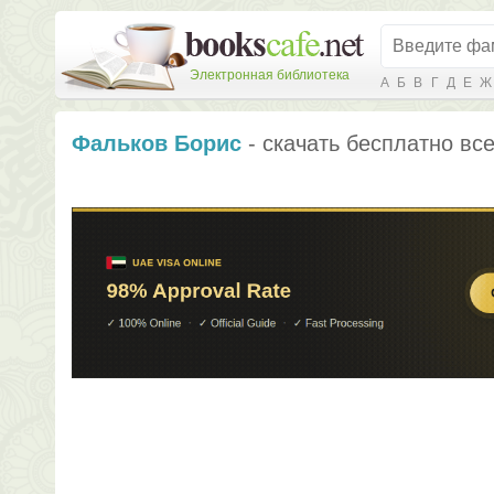
Электронная библиотека
А
Б
В
Г
Д
Е
Ж
Фальков Борис
- скачать бесплатно все