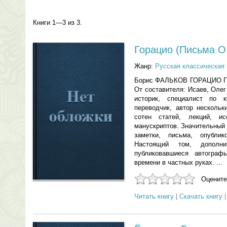
Книги 1—3 из 3.
Горацио (Письма О
Жанр:
Русская классическая 
Борис ФАЛЬКОВ ГОРАЦИО Пис
От составителя: Исаев, Олег
историк, специалист по к
переводчик, автор нескольк
сотен статей, лекций, ис
манускриптов. Значительный
заметки, письма, опубли
Настоящий том, дополн
публиковавшиеся автограф
времени в частных руках. ...
Оцените
Читать книгу
|
Скачать книгу