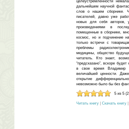
целеустремленности немал
дальнейшем научной фантаст
слов о нашем сборнике. 
писателей, давно уже рабо
новых для себя авторов, 
произведениями в после
помещенные в сборнике, мно
космос, но и подчинение н
только встречи с товарища
преблемы радиоэлектрон
медицины, общество будуще
читатель. Кто знает, возм
“предсказано”, вскоре будет
в свое время Владимир 
величайшей ценности. Даж
открытие дифференциально
невозможно было бы без фант
5 из 5 (
Читать книгу
|
Скачать книгу