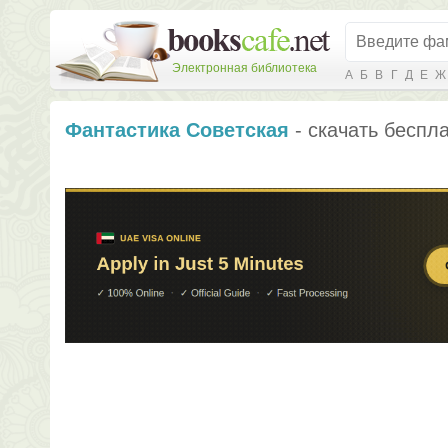
Электронная библиотека
А
Б
В
Г
Д
Е
Ж
Фантастика Советская
- скачать беспла