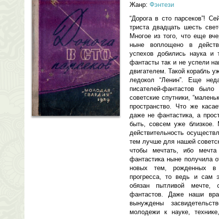
Жанр:
Фэнтези
“Дорога в сто парсеков”! С
триста двадцать шесть свет
Многое из того, что еще вч
ныне воплощено в действи
успехов добились наука и 
фантасты так и не успели н
двигателем. Такой корабль у
ледокол “Ленин”. Еще нед
писателей-фантастов было
советские спутники, “малень
пространство. Что же касае
даже не фантастика, а прос
быть, совсем уже близкое.
действительность осуществл
тем лучше для нашей советск
чтобы мечтать, ибо мечта
фантастика ныне получила о
новых тем, рожденных в 
прогресса, то ведь и сам 
обязан пытливой мечте, 
фантастов. Даже наши враг
вынуждены засвидетельст
молодежи к науке, технике